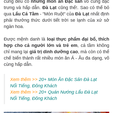
cũng đều có
những món ăn Đặc sản
vô cùng đặc
trưng và hấp dẫn.
Đà Lạt
cũng thế!. Sao có thể bỏ
qua
Lẩu Cá Tầm
- "Món Ruột" của
Đà Lạt
nhất định
phải thưởng thức dưới tiết trời se lạnh của xứ sở
ngàn hoa.
Được mệnh danh là
loại thực phẩm đại bổ, thích
hợp cho cả người lớn và trẻ em
, cá tầm không
chỉ mang lại
giá trị dinh dưỡng cao
, mà còn có thể
chế biến thành rất nhiều món ăn Á - Âu đa dạng, vô
cùng hấp dẫn.
Xem thêm >>
20+ Món Ăn Đặc Sản Đà Lạt
Nổi Tiếng, Đông Khách
Xem thêm >>
20+ Quán Nướng Lẩu Đà Lạt
Nổi Tiếng, Đông Khách