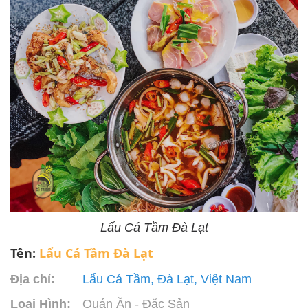
Lẩu Cá Tầm Đà Lạt
Tên:
Lẩu Cá Tầm Đà Lạt
Địa chỉ:
Lẩu Cá Tầm, Đà Lạt, Việt Nam
Loại Hình:
Quán Ăn - Đặc Sản