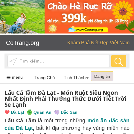
CoTrang.org
Khám Phá Nét Đẹp Việt Nam
Đăng tin
Toggle
menu
Trang Chủ
Tỉnh Thành
navigation
Lẩu Cá Tầm Đà Lạt - Món Ruột Siêu Ngon
Nhất Định Phải Thưởng Thức Dưới Tiết Trời
Se Lạnh
Đà Lạt
Quán Ăn
Đặc Sản
Lẩu Cá Tầm
là một trong những
món ăn đặc sản
của Đà Lạt
,
bất kì địa phương hay vùng miền nào