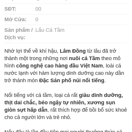
SĐT:
00
Mở Cửa:
0
Sản phẩm /
Lẩu Cá Tầm
Dịch vụ:
Nhờ lợi thế về khí hậu,
Lâm Đồng
từ lâu đã trở
thành một trong những nơi
nuôi cá Tầm
theo mô
hình
công nghệ cao hàng đầu Việt Nam
, loài cá
nước lạnh với hàm lượng dinh dưỡng cao này dần
trở thành món
Đặc Sản phố núi nổi tiếng
.
Nổi tiếng với cá tầm, loại cá rất
giàu dinh dưỡng,
thịt dai chắc, béo ngậy tự nhiên, xương sụn
giòn sựt hấp dẫn
, rất thích hợp để bồi bổ sức khoẻ
cho cả người lớn và trẻ nhỏ.
Nếu đây là lần đầu tiên mọi người thưởng thức cá