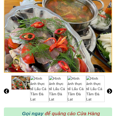
❮
❯
Gọi ngay
để quảng cáo Cửa Hàng