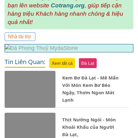
bạn lên website
Cotrang.org
, giúp tiếp cận
hàng triệu Khách hàng nhanh chóng & hiệu
quả nhất!
Nhà tài trợ
Tin Liên Quan:
Xem tất cả
Đà Lạt
Kem Bơ Đà Lạt - Mê Mẩn
Với Món Kem Bơ Béo
Ngậy, Thơm Ngon Mát
Lạnh
Thịt Nướng Ngói - Món
Khoái Khẩu của Người
Đà Lạt,