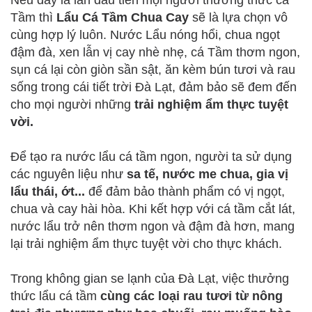
Tầm thì
Lẩu Cá Tầm Chua Cay
sẽ là lựa chọn vô
cùng hợp lý luôn. Nước Lẩu nóng hổi, chua ngọt
đậm đà, xen lẫn vị cay nhè nhẹ, cá Tầm thơm ngon,
sụn cá lại còn giòn sần sật, ăn kèm bún tươi và rau
sống trong cái tiết trời Đà Lạt, đảm bảo sẽ đem đến
cho mọi người những
trải nghiệm ẩm thực tuyệt
vời.
Để tạo ra nước lẩu cá tầm ngon, người ta sử dụng
các nguyên liệu như
sa tế, nước me chua, gia vị
lẩu thái, ớt...
để đảm bảo thành phẩm có vị ngọt,
chua và cay hài hòa. Khi kết hợp với cá tầm cắt lát,
nước lẩu trở nên thơm ngon và đậm đà hơn, mang
lại trải nghiệm ẩm thực tuyệt vời cho thực khách.
Trong không gian se lạnh của Đà Lạt, việc thưởng
thức lẩu cá tầm
cùng các loại rau tươi từ nông