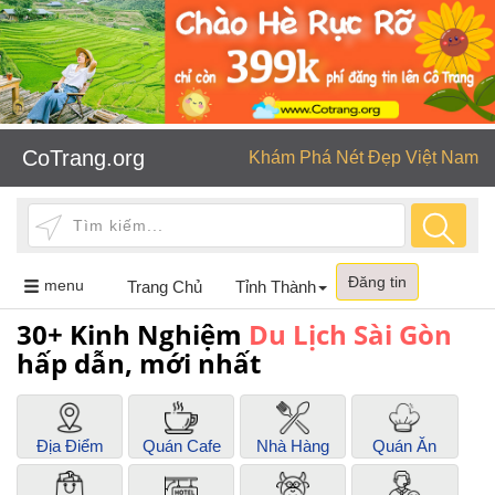
CoTrang.org
Khám Phá Nét Đẹp Việt Nam
Đăng tin
Toggle
menu
Trang Chủ
Tỉnh Thành
navigation
30+ Kinh Nghiệm
Du Lịch Sài Gòn
hấp dẫn, mới nhất
Địa Điểm
Quán Cafe
Nhà Hàng
Quán Ăn