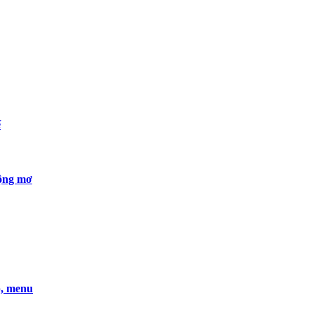
ế
ộng mơ
p, menu