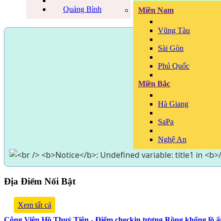
Quảng Bình
Miền Nam
Vũng Tàu
Sài Gòn
Phú Quốc
Miền Bắc
Hà Giang
SaPa
Nghệ An
Địa Điểm Nổi Bật
Xem tất cả
Công Viên Hồ Thuỷ Tiên - Điểm checkin tượng Rồng khổng lồ 