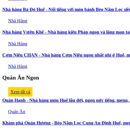
Nhà hàng Bà Đỏ Huế - Nổi tiếng với món bánh Bèo Nậm Lọc siê
Nhà Hàng
Nhà hàng Vườn Khế - Nhà hàng kiểu Pháp ngon và lãng mạn tạ
Nhà Hàng
Cơm Niêu CHẠN - Nhà hàng Cơm Niêu ngon nhất nhì ở Huế, m
Nhà Hàng
Quán Ăn Ngon
Xem tất cả
Quán Hạnh - Nhà hàng món Huế lâu đời, ngon nức tiếng, menu,
Quán Ăn
Khám phá Quán Hương - Bèo Nậm Lọc Cung An Định Huế, men