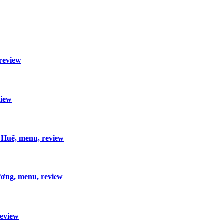
review
view
 Huế, menu, review
ương, menu, review
review