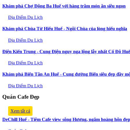
Khám phá Chợ Đông Ba Huế với hàng trăm món ăn siêu ngon
Địa Điểm Du Lịch
Khám phá Chùa Từ Hiếu Huế - Ngôi Chùa của lòng hiếu nghĩa
Địa Điểm Du Lịch
Điện Kiến Trung - Cung Điện nguy nga lộng lẫy nhất Cố Đô Hu
Địa Điểm Du Lịch
Khám phá Biển Tân An Huế - Cung đường Biển siêu đẹp đầy m
Địa Điểm Du Lịch
Quán Cafe Đẹp
Xem tất cả
DeChill Huế - Tiệm Cafe view sông Hương, ngắm hoàng hôn đẹ