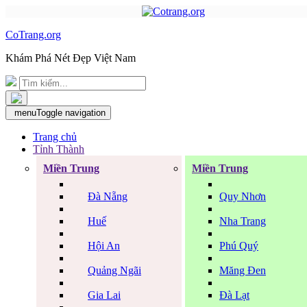
CoTrang.org
Khám Phá Nét Đẹp Việt Nam
menu
Toggle navigation
Trang chủ
Tỉnh Thành
Miền Trung
Miền Trung
Đà Nẵng
Quy Nhơn
Huế
Nha Trang
Hội An
Phú Quý
Quảng Ngãi
Măng Đen
Gia Lai
Đà Lạt