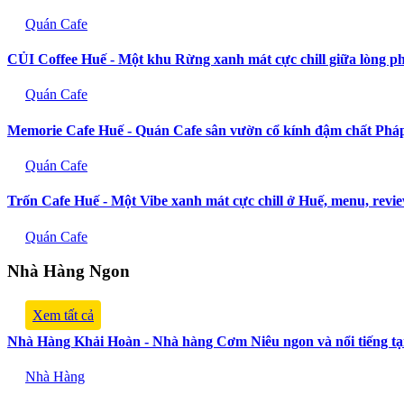
Quán Cafe
CỦI Coffee Huế - Một khu Rừng xanh mát cực chill giữa lòng p
Quán Cafe
Memorie Cafe Huế - Quán Cafe sân vườn cổ kính đậm chất Pháp
Quán Cafe
Trốn Cafe Huế - Một Vibe xanh mát cực chill ở Huế, menu, revi
Quán Cafe
Nhà Hàng Ngon
Xem tất cả
Nhà Hàng Khải Hoàn - Nhà hàng Cơm Niêu ngon và nổi tiếng tạ
Nhà Hàng