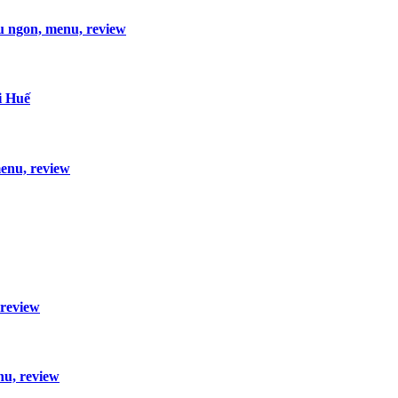
u ngon, menu, review
i Huế
enu, review
 review
u, review