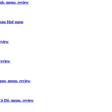
nh, menu, review
 sản Huế ngon
eview
review
gon, menu, review
Cố Đô, menu, review