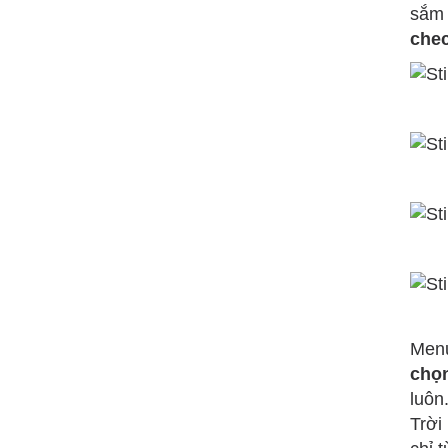
sắm 
chec
Menu
chọn
luôn
Trời