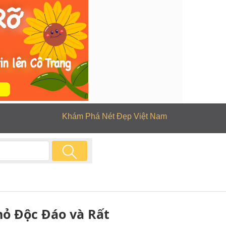
Khám Phá Nét Đẹp Việt Nam
hỏ Độc Đáo và Rất