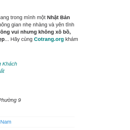
mang trong mình một
Nhật Bản
hông gian nhẹ nhàng và yên tĩnh
đông vui nhưng không xô bồ,
ẹp
... Hãy cùng
Cotrang.org
khám
g Khách
ất
 Phường 9
t Nam