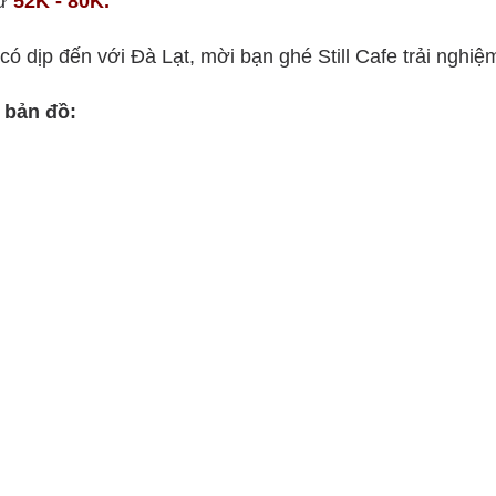
ừ
52K - 80K.
có dịp đến với Đà Lạt, mời bạn ghé Still Cafe trải nghiệ
 bản đồ: