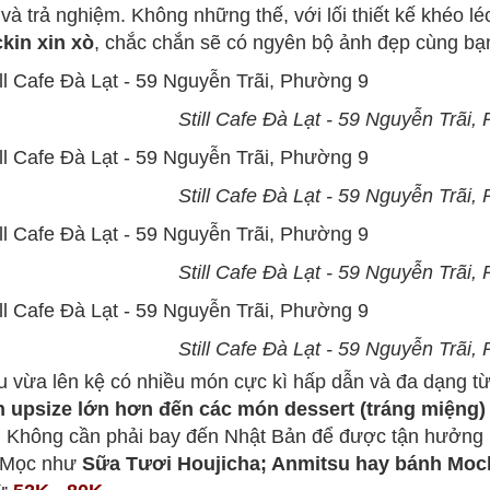
và trả nghiệm. Không những thế, với lối thiết kế khéo lé
kin xin xò
, chắc chắn sẽ có ngyên bộ ảnh đẹp cùng bạ
Still Cafe Đà Lạt - 59 Nguyễn Trãi,
Still Cafe Đà Lạt - 59 Nguyễn Trãi,
Still Cafe Đà Lạt - 59 Nguyễn Trãi,
Still Cafe Đà Lạt - 59 Nguyễn Trãi,
 vừa lên kệ có nhiều món cực kì hấp dẫn và đa dạng t
 upsize lớn hơn đến các món dessert (tráng miệng
. Không cần phải bay đến Nhật Bản để được tận hưởng
 Mọc như
Sữa Tươi Houjicha; Anmitsu hay bánh Moc