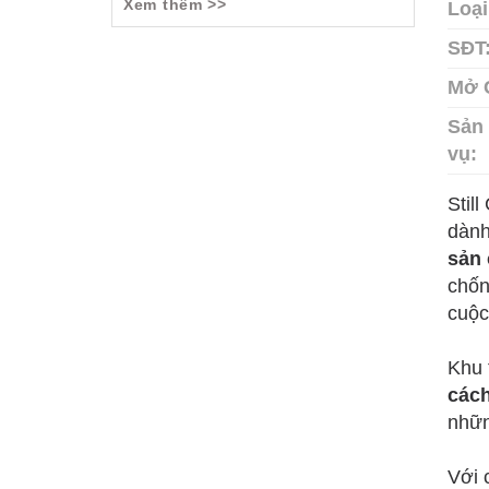
Xem thêm >>
Loại
SĐT
Mở 
Sản 
vụ:
Stil
dành
sản 
chốn
cuộc
Khu 
cách
nhữn
Với 