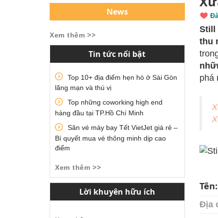
Xư
News
Đà
Stil
Xem thêm >>
thu 
Tin tức nổi bật
tron
nhữn
phá 
Top 10+ địa điểm hẹn hò ở Sài Gòn
lãng mạn và thú vị
Top những coworking high end
X
hàng đầu tại TP.Hồ Chí Minh
X
Săn vé máy bay Tết VietJet giá rẻ –
Bí quyết mua vé thông minh dịp cao
điểm
Xem thêm >>
Tên
Lời khuyên hữu ích
Địa 