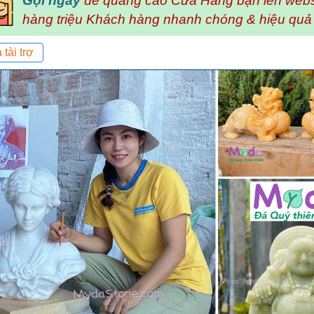
Gọi ngay
để quảng cáo Cửa Hàng bạn lên web
hàng triệu Khách hàng nhanh chóng & hiệu quả
tài trợ