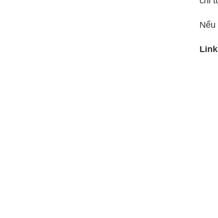
chỉ t
Nếu 
Link