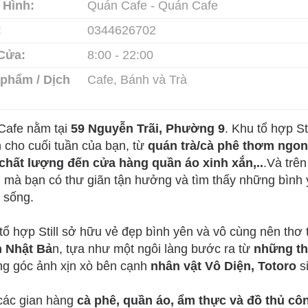
 Hình:
Quán Cafe - Quán Cafe
:
0344626702
Cửa:
8:00 - 22:00
phẩm / Dịch
Cafe, Bánh và Trà
l Cafe nằm tại
59 Nguyễn Trãi, Phường 9
. Khu tổ hợp S
 cho cuối tuần của bạn, từ
quán trà/cà phê thơm ngon
chất lượng đến cửa hàng quần áo xinh xắn,..
.Và trên
 mà bạn có thư giãn tận hưởng và tìm thấy những bình y
 sống.
tổ hợp Still sở hữu vẻ đẹp bình yên và vô cùng nên thơ 
 Nhật Bả
n, tựa như một ngôi làng bước ra từ
những thư
g góc ảnh xịn xò bên cạnh
nhân vật Vô Diện, Totoro
s
các gian hàng
cà phê, quần áo, ẩm thực và đồ thủ côn