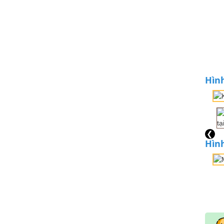
Hình
❮
Hình