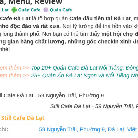
a, Menu, Review
 Lạt
Quán Cafe
Quán Cafe
l Cafe Đà Lạt
là tổ hợp quán
Cafe đầu tiên tại Đà Lạt
, 
nhỏ độc đáo và rất xưa
. Nơi lý tưởng để thả hồn vào k
g lòng thành phố. Nơi bạn có thể tìm thấy
một hội chợ 
g gian hàng chất lượng, những góc checkin xinh đ
nhé!
em thêm >>
Top 20+ Quán Cafe Đà Lạt Nổi Tiếng, Đôn
em thêm >>
25+ Quán Ăn Đà Lạt Ngon và Nổi Tiếng Nh
Still Cafe Đà Lạt - 59 Nguyễn Trãi,
:
Still Cafe Đà Lạt
chỉ:
59 Nguyễn Trãi, Phường 9, Đà Lạt, Việ