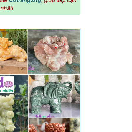
site
Cotrang.org
, giúp tiếp cận
 nhất!