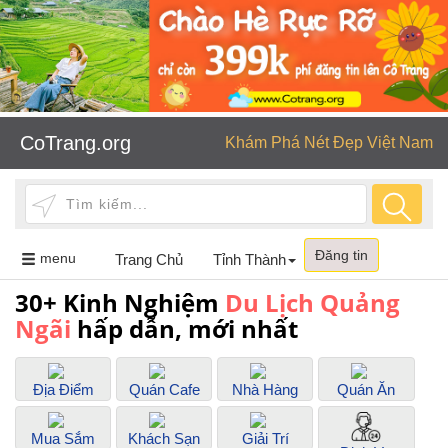
CoTrang.org
Khám Phá Nét Đẹp Việt Nam
Đăng tin
Toggle
menu
Trang Chủ
Tỉnh Thành
navigation
30+ Kinh Nghiệm
Du Lịch Quảng
Ngãi
hấp dẫn, mới nhất
Địa Điểm
Quán Cafe
Nhà Hàng
Quán Ăn
Mua Sắm
Khách Sạn
Giải Trí