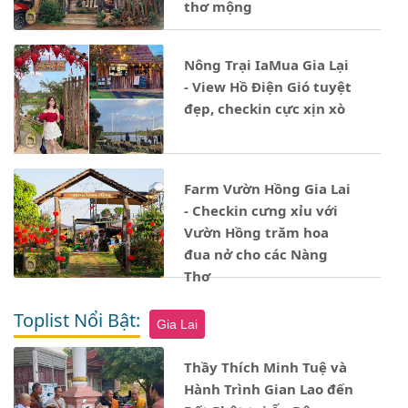
thơ mộng
Nông Trại IaMua Gia Lại
- View Hồ Điện Gió tuyệt
đẹp, checkin cực xịn xò
Farm Vườn Hồng Gia Lai
- Checkin cưng xỉu với
Vườn Hồng trăm hoa
đua nở cho các Nàng
Thơ
Toplist Nổi Bật:
Gia Lai
Thầy Thích Minh Tuệ và
Hành Trình Gian Lao đến