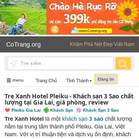
CoTrang.org
Khám Phá Nét Đẹp Việt Nam
Đăng tin
Toggle
menu
Trang Chủ
Tỉnh Thành
navigation
Tre Xanh Hotel Pleiku - Khách sạn 3 Sao chất
lượng tại Gia Lai, giá phòng, review
Pleiku Gia Lai
Khách Sạn
Khách Sạn 3 Sao
Tre Xanh Hotel
là một
khách sạn
3 sao
chất lượng
nằm tại trung tâm thành phố Pleiku, Gia Lai, Việt
Nam. Với vị trí thuận tiện và dịch vụ ổn định, khách