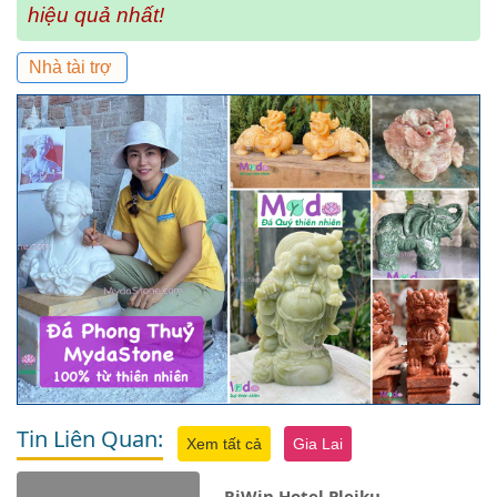
hiệu quả nhất!
Nhà tài trợ
Tin Liên Quan:
Xem tất cả
Gia Lai
RiWin Hotel Pleiku -