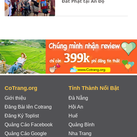
Đất Phật tại Ấn Độ
Notice
: Undefined property: stdClass::$ten_loai in
- 17/12/2024
CoTrang.org
Tỉnh Thành Nổi Bật
Giới thiệu
Đà Nẵng
Đăng Bài lên Cotrang
Hội An
Đăng Ký Toplist
Huế
Quảng Cáo Facebook
Quảng Bình
Quảng Cáo Google
Nha Trang