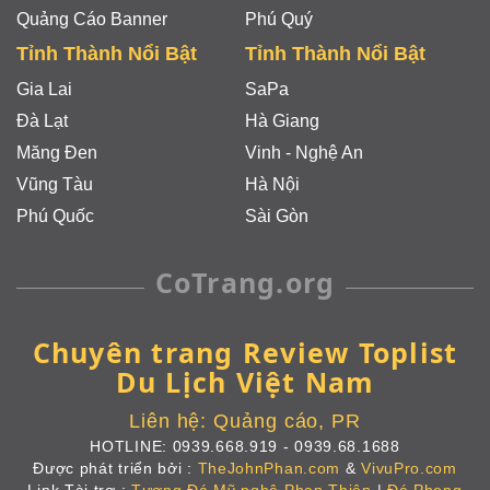
Quảng Cáo Banner
Phú Quý
Tỉnh Thành Nổi Bật
Tỉnh Thành Nổi Bật
Gia Lai
SaPa
Đà Lạt
Hà Giang
Măng Đen
Vinh - Nghệ An
Vũng Tàu
Hà Nội
Phú Quốc
Sài Gòn
CoTrang.org
Chuyên trang Review Toplist
Du Lịch Việt Nam
Liên hệ:
Quảng cáo, PR
HOTLINE:
0939.668.919
-
0939.68.1688
Được phát triển bởi :
TheJohnPhan.com
&
VivuPro.com
Link Tài trợ :
Tượng Đá Mỹ nghệ Phan Thiên
|
Đá Phong