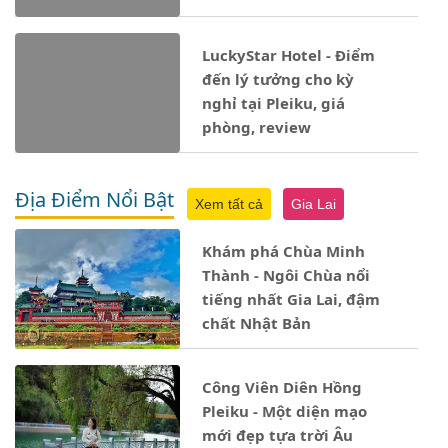
LuckyStar Hotel - Điểm
đến lý tưởng cho kỳ
nghỉ tại Pleiku, giá
phòng, review
Địa Điểm Nổi Bật
Xem tất cả
Gia Lai
Khám phá Chùa Minh
Thành - Ngôi Chùa nổi
tiếng nhất Gia Lai, đậm
chất Nhật Bản
Công Viên Diên Hồng
Pleiku - Một diện mạo
mới đẹp tựa trời Âu