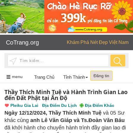
CoTrang.org
Khám Phá Nét Đẹp Việt Nam
Đăng tin
Toggle
menu
Trang Chủ
Tỉnh Thành
navigation
Thầy Thích Minh Tuệ và Hành Trình Gian Lao
đến Đất Phật tại Ấn Độ
Pleiku Gia Lai
Địa Điểm Du Lịch
Địa Điểm Khác
Ngày 12/12/2024,
Thầy Thích Minh Tuệ
và 05 Sư
khác cùng
anh Lê Văn Giáp và Ts.Đoàn Văn Báu
đã khởi hành cho chuyến hành trình đầy gian lao đi