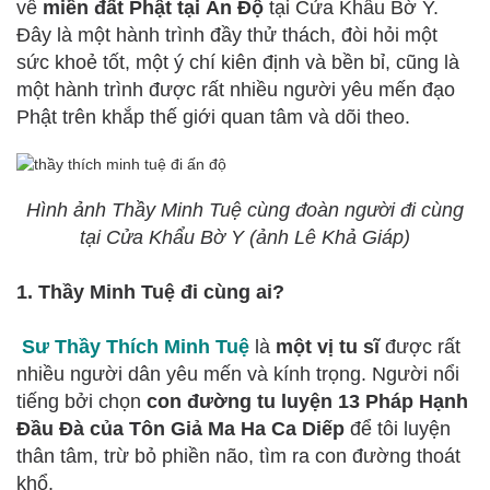
về
miền đất Phật tại Ấn Độ
tại Cửa Khẩu Bờ Y.
Đây là một hành trình đầy thử thách, đòi hỏi một
sức khoẻ tốt, một ý chí kiên định và bền bỉ, cũng là
một hành trình được rất nhiều người yêu mến đạo
Phật trên khắp thế giới quan tâm và dõi theo.
Hình ảnh Thầy Minh Tuệ cùng đoàn người đi cùng
tại Cửa Khẩu Bờ Y (ảnh Lê Khả Giáp)
1. Thầy Minh Tuệ đi cùng ai?
Sư Thầy Thích Minh Tuệ
là
một vị tu sĩ
được rất
nhiều người dân yêu mến và kính trọng. Người nổi
tiếng bởi chọn
con đường tu luyện 13 Pháp Hạnh
Đầu Đà của Tôn Giả Ma Ha Ca Diếp
để tôi luyện
thân tâm, trừ bỏ phiền não, tìm ra con đường thoát
khổ.