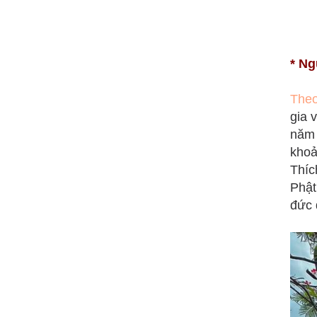
* Ng
Theo
gia 
năm 
khoả
Thíc
Phật
đức 