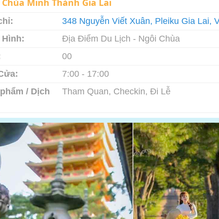
:
Chùa Minh Thành Gia Lai
chỉ:
348 Nguyễn Viết Xuân, Pleiku Gia Lai, 
 Hình:
Địa Điểm Du Lịch - Ngôi Chùa
:
00
Cửa:
7:00 - 17:00
phẩm / Dịch
Tham Quan, Checkin, Đi Lễ