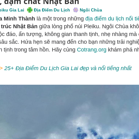
i, đậm chất Nhật Bản
eiku Gia Lai
Địa Điểm Du Lịch
Ngôi Chùa
a Minh Thành
là một trong những
địa điểm du lịch nổi ti
 trúc Nhật Bản
giữa lòng phố núi Pleiku. Ngôi Chùa khôn
ộc đáo, ấn tượng, không gian thanh tịnh, nhẹ nhàng mà 
 sâu sắc. Hứa hẹn sẽ mang đến cho bạn những trải nghiệ
h tịnh trong tâm hồn. Hãy cùng
Cotrang.org
khám phá nh
>
25+ Địa Điểm Du Lịch Gia Lai đẹp và nổi tiếng nhất