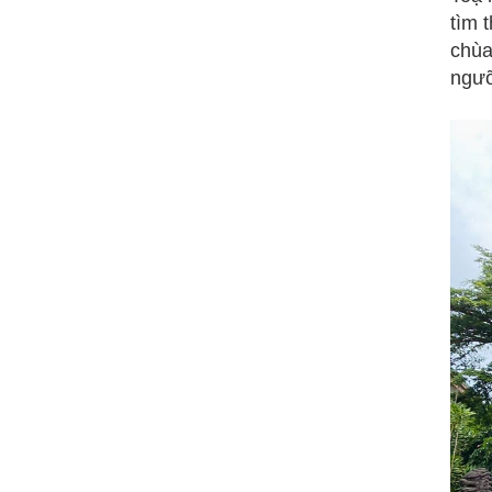
tìm 
chùa
ngưỡ