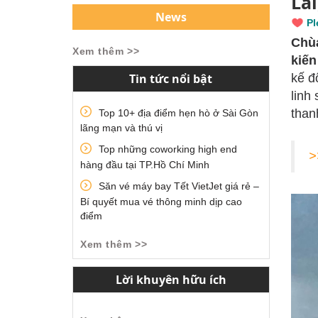
La
News
Pl
Chù
Xem thêm >>
kiến
Tin tức nổi bật
kế đ
linh
than
Top 10+ địa điểm hẹn hò ở Sài Gòn
lãng mạn và thú vị
Top những coworking high end
>
hàng đầu tại TP.Hồ Chí Minh
Săn vé máy bay Tết VietJet giá rẻ –
Bí quyết mua vé thông minh dịp cao
điểm
Xem thêm >>
Lời khuyên hữu ích