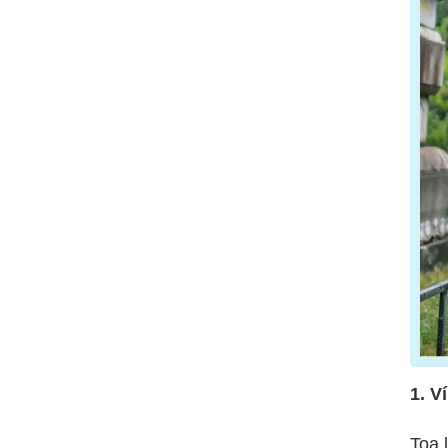
1. V
Toạ 