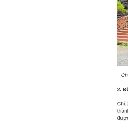
Chù
2. Đ
Chùa
thàn
được