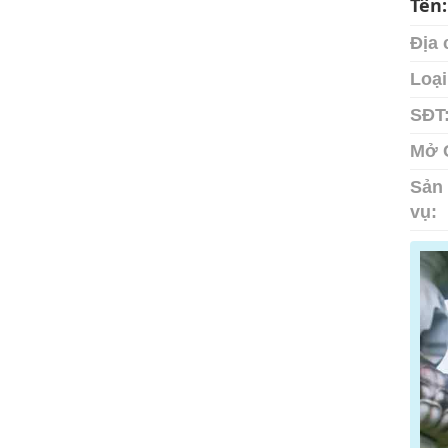
Tên
Địa 
Loại
SĐT
Mở 
Sản 
vụ: