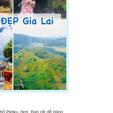
phố Pleiku 2km. Bạn rất dễ dàng