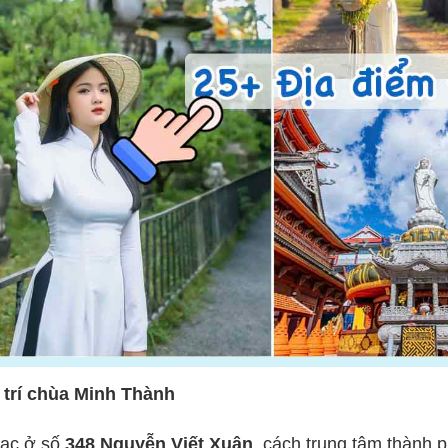
í trí chùa Minh Thành
lạc ở số
348 Nguyễn Viết Xuân
, cách trung tâm thành 