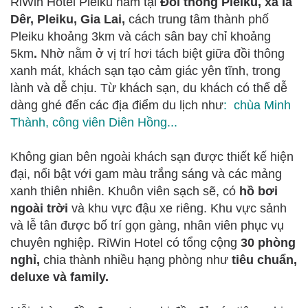
RiWin Hotel Pleiku nằm tại
Đồi thông Pleiku, xã Ia
Dêr, Pleiku, Gia Lai,
cách trung tâm thành phố
Pleiku khoảng 3km và cách sân bay chỉ khoảng
5km
.
Nhờ nằm ở vị trí hơi tách biệt giữa đồi thông
xanh mát, khách sạn tạo cảm giác yên tĩnh, trong
lành và dễ chịu. Từ khách sạn, du khách có thể dễ
dàng ghé đến các địa điểm du lịch như
:
chùa Minh
Thành
,
công viên Diên Hồng
...
Không gian bên ngoài khách sạn được thiết kế hiện
đại, nổi bật với gam màu trắng sáng và các mảng
xanh thiên nhiên. Khuôn viên sạch sẽ, có
hồ bơi
ngoài trời
và khu vực đậu xe riêng. Khu vực sảnh
và lễ tân được bố trí gọn gàng, nhân viên phục vụ
chuyên nghiệp. RiWin Hotel có tổng cộng
30 phòng
nghỉ,
chia thành nhiều hạng phòng như
tiêu chuẩn,
deluxe và family.