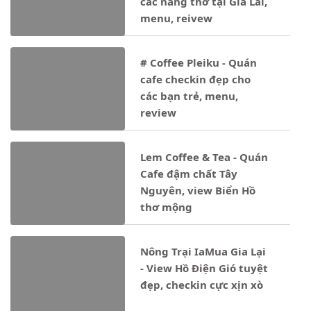
các nàng thơ tại Gia Lai,
menu, reivew
# Coffee Pleiku - Quán
cafe checkin đẹp cho
các bạn trẻ, menu,
review
Lem Coffee & Tea - Quán
Cafe đậm chất Tây
Nguyên, view Biển Hồ
thơ mộng
Nông Trại IaMua Gia Lại
- View Hồ Điện Gió tuyệt
đẹp, checkin cực xịn xò