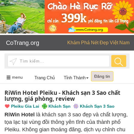
CoTrang.org
Khám Phá Nét Đẹp Việt Nam
Đăng tin
Toggle
menu
Trang Chủ
Tỉnh Thành
navigation
RiWin Hotel Pleiku - Khách sạn 3 Sao chất
lượng, giá phòng, review
Pleiku Gia Lai
Khách Sạn
Khách Sạn 3 Sao
RiWin Hotel
là khách sạn 3 sao đẹp và chất lượng,
tọa lạc tại vùng đồi thông yên tĩnh của thành phố
Pleiku. Không gian thoáng đãng, dịch vụ chỉnh chu