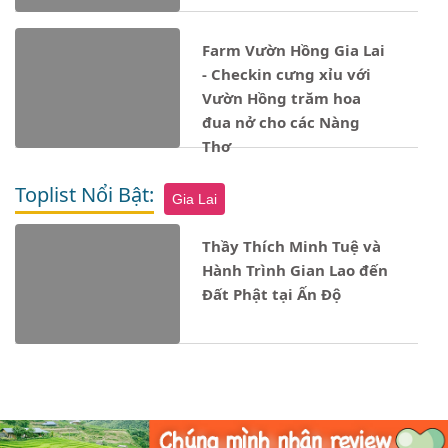
Farm Vườn Hồng Gia Lai
- Checkin cưng xỉu với
Vườn Hồng trăm hoa
đua nở cho các Nàng
Thơ
Toplist Nổi Bật:
Gia Lai
Thầy Thích Minh Tuệ và
Hành Trình Gian Lao đến
Đất Phật tại Ấn Độ
Notice
: Undefined property: stdClass::$ten_loai in
- 17/12/2024