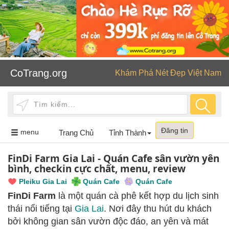
CoTrang.org
Khám Phá Nét Đẹp Việt Nam
Đăng tin
Toggle
menu
Trang Chủ
Tỉnh Thành
navigation
FinDi Farm Gia Lai - Quán Cafe sân vườn yên
bình, checkin cực chất, menu, review
Pleiku Gia Lai
Quán Cafe
Quán Cafe
FinDi Farm
là một
quán cà phê kết hợp du lịch sinh
thái nổi tiếng tại
Gia Lai
. Nơi đây thu hút du khách
bởi không gian sân vườn độc đáo, an yên và mát