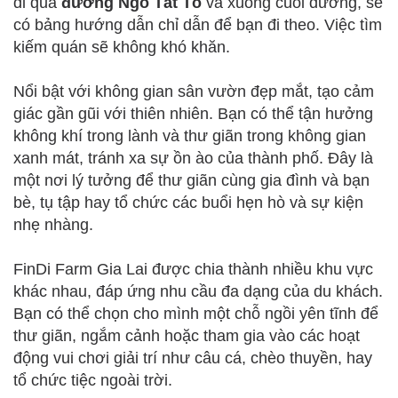
đi qua
đường Ngô Tất Tố
và xuống cuối đường, sẽ
có bảng hướng dẫn chỉ dẫn để bạn đi theo. Việc tìm
kiếm quán sẽ không khó khăn.
Nổi bật với không gian sân vườn đẹp mắt, tạo cảm
giác gần gũi với thiên nhiên. Bạn có thể tận hưởng
không khí trong lành và thư giãn trong không gian
xanh mát, tránh xa sự ồn ào của thành phố. Đây là
một nơi lý tưởng để thư giãn cùng gia đình và bạn
bè, tụ tập hay tổ chức các buổi hẹn hò và sự kiện
nhẹ nhàng.
FinDi Farm Gia Lai được chia thành nhiều khu vực
khác nhau, đáp ứng nhu cầu đa dạng của du khách.
Bạn có thể chọn cho mình một chỗ ngồi yên tĩnh để
thư giãn, ngắm cảnh hoặc tham gia vào các hoạt
động vui chơi giải trí như câu cá, chèo thuyền, hay
tổ chức tiệc ngoài trời.