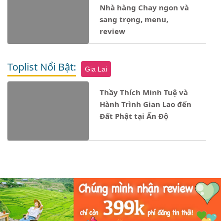
Nhà hàng Chay ngon và
sang trọng, menu,
review
Toplist Nổi Bật:
Gia Lai
Thầy Thích Minh Tuệ và
Hành Trình Gian Lao đến
Đất Phật tại Ấn Độ
Notice
: Undefined property: stdClass::$ten_loai in
- 17/12/2024