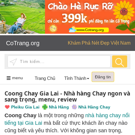
CoTrang.org
Khám Phá Nét Đẹp Việt Nam
Đăng tin
Toggle
menu
Trang Chủ
Tỉnh Thành
navigation
Coong Chay Gia Lai - Nhà hàng Chay ngon và
sang trọng, menu, review
Pleiku Gia Lai
Nhà Hàng
Nhà Hàng Chay
Coong Chay
là một trong những
nhà hàng chay nổi
tiếng tại Gia Lai
mà bất cứ thực khách ăn chay nào
cũng biết và yêu thích. Với không gian san trọng,