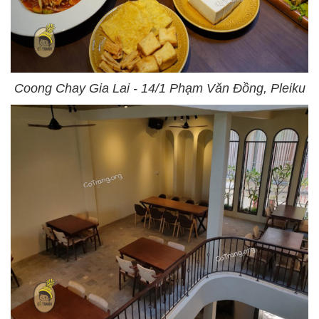
Coong Chay Gia Lai - 14/1 Phạm Văn Đồng, Pleiku