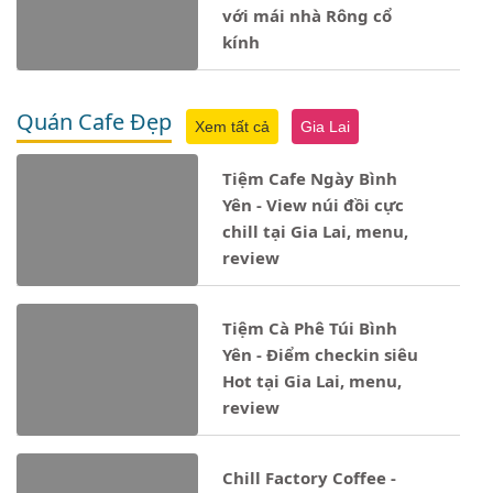
với mái nhà Rông cổ
kính
Quán Cafe Đẹp
Xem tất cả
Gia Lai
Tiệm Cafe Ngày Bình
Yên - View núi đồi cực
chill tại Gia Lai, menu,
review
Tiệm Cà Phê Túi Bình
Yên - Điểm checkin siêu
Hot tại Gia Lai, menu,
review
Chill Factory Coffee -