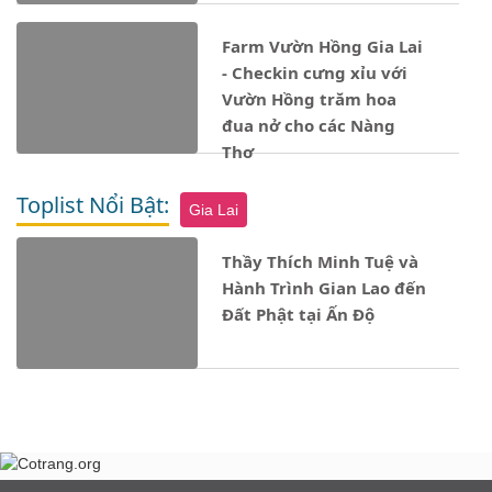
Farm Vườn Hồng Gia Lai
- Checkin cưng xỉu với
Vườn Hồng trăm hoa
đua nở cho các Nàng
Thơ
Toplist Nổi Bật:
Gia Lai
Thầy Thích Minh Tuệ và
Hành Trình Gian Lao đến
Đất Phật tại Ấn Độ
Notice
: Undefined property: stdClass::$ten_loai in
- 17/12/2024