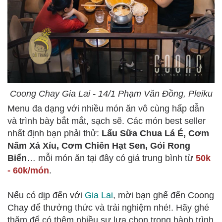
Coong Chay Gia Lai - 14/1 Phạm Văn Đồng, Pleiku
Menu đa dạng với nhiều món ăn vô cùng hấp dẫn
và trình bày bắt mắt, sạch sẽ. Các món best seller
nhất định bạn phải thử:
Lẩu Sữa Chua Lá É, Cơm
Nấm Xá Xíu, Cơm Chiên Hạt Sen, Gỏi Rong
Biển
… mỗi món ăn tại đây có giá trung bình từ
50k
- 60k/món
.
Nếu có dịp đến với
Gia Lai
, mời bạn ghế đến Coong
Chay để thưởng thức và trải nghiệm nhé!. Hãy ghé
thăm để có thêm nhiều sự lựa chọn trong hành trình