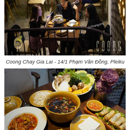
Coong Chay Gia Lai - 14/1 Phạm Văn Đồng, Pleiku