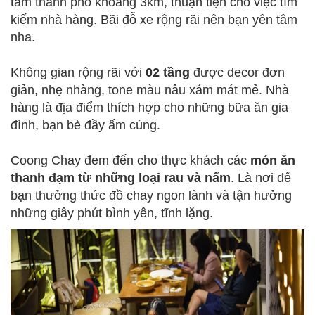
tâm thành phố khoảng 3km, thuận tiện cho việc tìm
kiếm nhà hàng. Bãi đỗ xe rộng rãi nên bạn yên tâm
nha.
Không gian rộng rãi với
02 tầng
được decor đơn
giản, nhẹ nhàng, tone màu nâu xám mát mẻ. Nhà
hàng là địa điểm thích hợp cho những bữa ăn gia
đình, bạn bè đầy ấm cúng.
Coong Chay đem đến cho thực khách các
món ăn
thanh đạm từ những loại rau và nấm
. Là nơi để
bạn thưởng thức đồ chay ngon lành và tận hưởng
những giây phút bình yên, tĩnh lặng.