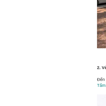
2. V
Đến 
Tẩm