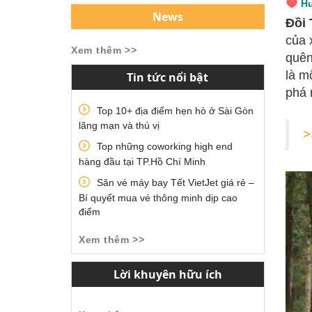
H
News
Đồi 
của 
Xem thêm >>
quên
là m
Tin tức nổi bật
phá 
Top 10+ địa điểm hẹn hò ở Sài Gòn
lãng mạn và thú vị
>
Top những coworking high end
hàng đầu tại TP.Hồ Chí Minh
Săn vé máy bay Tết VietJet giá rẻ –
Bí quyết mua vé thông minh dịp cao
điểm
Xem thêm >>
Lời khuyên hữu ích