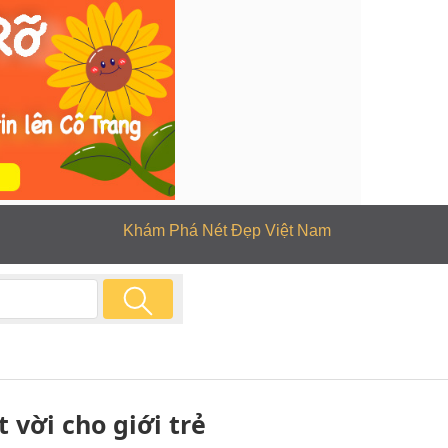
Khám Phá Nét Đẹp Việt Nam
 vời cho giới trẻ