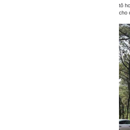
tô h
cho 