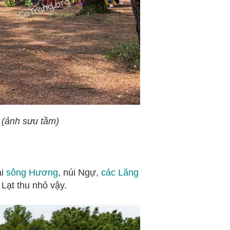
 (ảnh sưu tầm)
ài
sông Hương
, núi Ngự,
các Lăng
 Lạt thu nhỏ
vậy.