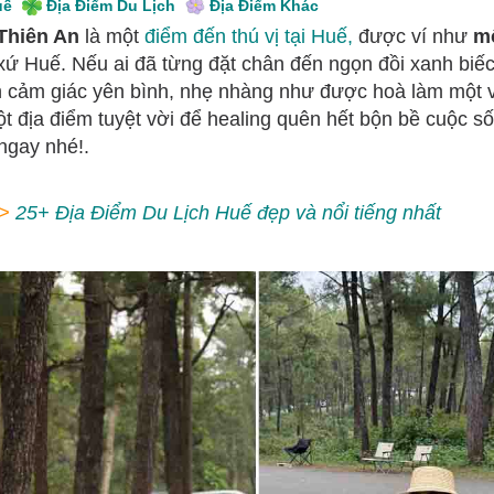
uế
Địa Điểm Du Lịch
Địa Điểm Khác
Thiên An
là một
điểm đến thú vị tại Huế,
được ví như
mộ
xứ Huế. Nếu ai đã từng đặt chân đến ngọn đồi xanh biế
 cảm giác yên bình, nhẹ nhàng như được hoà làm một vớ
ột địa điểm tuyệt vời để healing quên hết bộn bề cuộc 
ngay nhé!.
>
25+ Địa Điểm Du Lịch Huế đẹp và nổi tiếng nhất