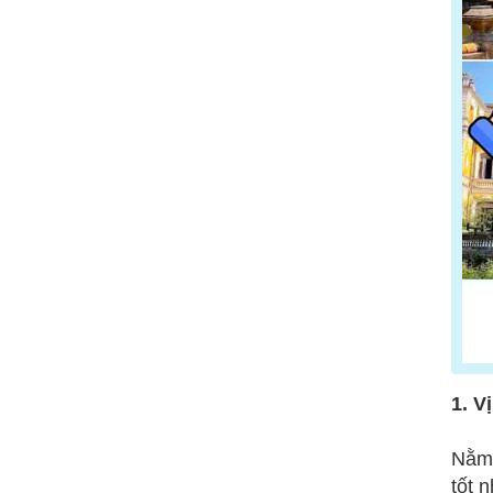
1. V
Nằm 
tốt 