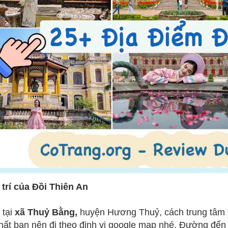
ị trí của Đồi Thiên An
tại
xã Thuỷ Bằng,
huyện Hương Thuỷ, cách trung tâm 
nhất bạn nên đi theo định vị google map nhé. Đường đến đ