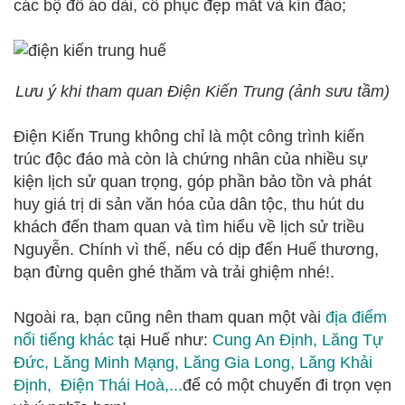
các bộ đồ áo dài, cổ phục đẹp mắt và kín đáo;
Lưu ý khi tham quan Điện Kiến Trung (ảnh sưu tầm)
Điện Kiến Trung không chỉ là một công trình kiến
trúc độc đáo mà còn là chứng nhân của nhiều sự
kiện lịch sử quan trọng, góp phần bảo tồn và phát
huy giá trị di sản văn hóa của dân tộc, thu hút du
khách đến tham quan và tìm hiểu về lịch sử triều
Nguyễn. Chính vì thế, nếu có dịp đến Huế thương,
bạn đừng quên ghé thăm và trải ghiệm nhé!.
Ngoài ra, bạn cũng nên tham quan một vài
địa điểm
nổi tiếng khác
tại Huế như:
Cung An Định,
Lăng Tự
Đức
,
Lăng Minh Mạng
,
Lăng Gia Long,
Lăng Khải
Định,
Điện Thái Hoà
,...
để có một chuyến đi trọn vẹn