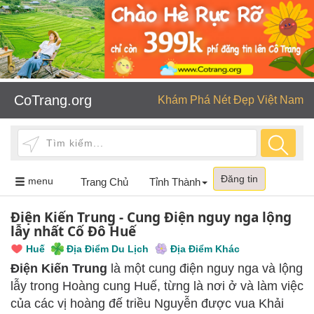
CoTrang.org
Khám Phá Nét Đẹp Việt Nam
Đăng tin
Toggle
menu
Trang Chủ
Tỉnh Thành
navigation
Điện Kiến Trung - Cung Điện nguy nga lộng
lẫy nhất Cố Đô Huế
Huế
Địa Điểm Du Lịch
Địa Điểm Khác
Điện Kiến Trung
là một cung điện nguy nga và lộng
lẫy trong Hoàng cung Huế, từng là nơi ở và làm việc
của các vị hoàng đế triều Nguyễn được vua Khải