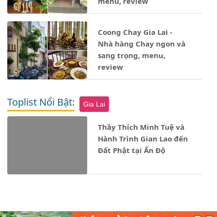
menu, review
Coong Chay Gia Lai -
Nhà hàng Chay ngon và
sang trọng, menu,
review
Toplist Nổi Bật:
Gia Lai
Thầy Thích Minh Tuệ và
Hành Trình Gian Lao đến
Đất Phật tại Ấn Độ
Notice
: Undefined property: stdClass::$ten_loai in
- 17/12/2024