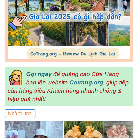
Gọi ngay
để quảng cáo Cửa Hàng
bạn lên website
Cotrang.org
, giúp tiếp
cận hàng triệu Khách hàng nhanh chóng &
hiệu quả nhất!
Nhà tài trợ