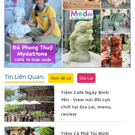
Tin Liên Quan:
Xem tất cả
Gia Lai
Tiệm Cafe Ngày Bình
Yên - View núi đồi cực
chill tại Gia Lai, menu,
review
Tiệm Cà Phê Túi Bình