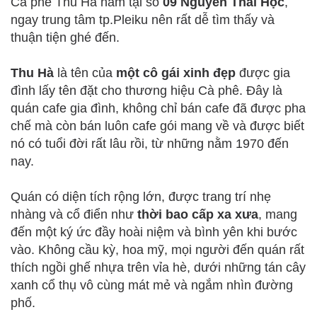
Cà phê Thu Hà nằm tại số
09 Nguyễn Thái Học
,
ngay trung tâm tp.Pleiku nên rất dễ tìm thấy và
thuận tiện ghé đến.
Thu Hà
là tên của
một cô gái xinh đẹp
được gia
đình lấy tên đặt cho thương hiệu Cà phê. Đây là
quán cafe gia đình, không chỉ bán cafe đã được pha
chế mà còn bán luôn cafe gói mang về và được biết
nó có tuổi đời rất lâu rồi, từ những nằm 1970 đến
nay.
Quán có diện tích rộng lớn, được trang trí nhẹ
nhàng và cổ điển như
thời bao cấp xa xưa
, mang
đến một ký ức đầy hoài niệm và bình yên khi bước
vào. Không cầu kỳ, hoa mỹ, mọi người đến quán rất
thích ngồi ghế nhựa trên vỉa hè, dưới những tán cây
xanh cổ thụ vô cùng mát mẻ và ngắm nhìn đường
phố.