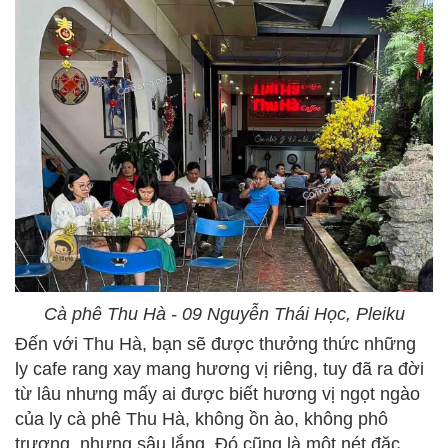
Cà phê Thu Hà - 09 Nguyễn Thái Học, Pleiku
Đến với Thu Hà, bạn sẽ được thưởng thức những
ly cafe rang xay mang hương vị riêng, tuy đã ra đời
từ lâu nhưng mấy ai được biết hương vị ngọt ngào
của ly cà phê Thu Hà, không ồn ào, không phô
trương, nhưng sâu lắng. Đó cũng là một nét đặc