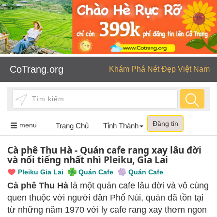
CoTrang.org
Khám Phá Nét Đẹp Việt Nam
Đăng tin
Toggle
menu
Trang Chủ
Tỉnh Thành
navigation
Cà phê Thu Hà - Quán cafe rang xay lâu đời
và nổi tiếng nhất nhì Pleiku, Gia Lai
Pleiku Gia Lai
Quán Cafe
Quán Cafe
Cà phê Thu Hà
là một quán cafe lâu đời và vô cùng
quen thuộc với người dân Phố Núi, quán đã tồn tại
từ những năm 1970 với ly cafe rang xay thơm ngon