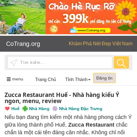
CoTrang.org
Khám Phá Nét Đẹp Việt Nam
Đăng tin
Toggle
menu
Trang Chủ
Tỉnh Thành
navigation
Zucca Restaurant Huế - Nhà hàng kiểu Ý
ngon, menu, review
Huế
Nhà Hàng
Nhà Hàng Đặc Trưng
Nếu bạn đang tìm kiếm một nhà hàng phong cách Ý
giữa lòng thành phố Huế,
Zucca Restaurant
chắc
chắn là một cái tên đáng cân nhắc. Không chỉ nổi