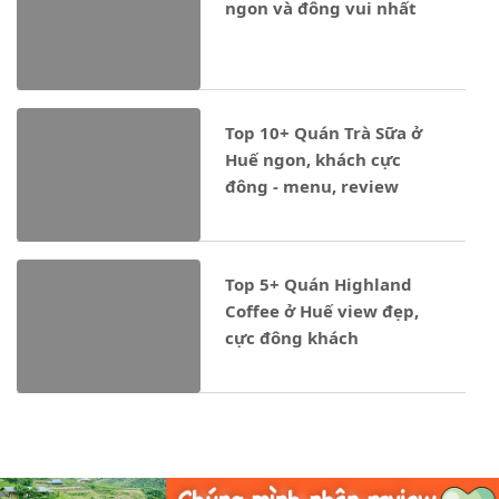
ngon và đông vui nhất
Notice
: Undefined property: stdClass::$ten_loai in
- 11/04/2025
Top 10+ Quán Trà Sữa ở
Huế ngon, khách cực
đông - menu, review
Notice
: Undefined property: stdClass::$ten_loai in
- 24/03/2024
Top 5+ Quán Highland
Coffee ở Huế view đẹp,
cực đông khách
Notice
: Undefined property: stdClass::$ten_loai in
- 04/12/2023