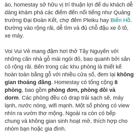
ào, homestay sở hữu vị trí thuận lợi để du khách dễ
dàng khám phá các điểm đến nổi tiếng như Quảng
trường Đại Đoàn Kết, chợ đêm Pleiku hay
Biển Hồ
.
Đường vào rộng rãi, dễ tìm và đủ chỗ đậu xe ô tô,
xe máy.
Voi Vui Vẻ mang đậm hơi thở Tây Nguyên với
những căn nhà gỗ mái ngói đỏ, bao quanh bởi sân
cỏ rộng rãi. Bên trong các khu phòng là thiết kế
hoàn toàn bằng gỗ với nhiều cửa sổ, đem lại
không
gian thoáng đãng
. Homestay có tổng cộng
8
phòng
, bao gồm
phòng đơn, phòng đôi và
dorm
. Các phòng đều có drap trải sạch sẽ, máy
lạnh, nước nóng, wifi mạnh. Một số phòng có view
nhìn ra vườn thơ mộng. Ngoài ra còn có bếp
chung và không gian sinh hoạt mở, thích hợp cho
nhóm bạn hoặc gia đình.