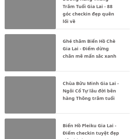
Trăm Tuổi Gia Lai - 88
góc checkin đẹp quên
lối về
Ghé thăm Biển Hồ Chè
Gia Lai - Điểm dừng
chân mê mẩn sắc xanh
Chùa Bửu Minh Gia Lai -
Ngôi Cổ Tự lâu đời bên
hàng Thông trăm tuổi
Biển Hồ Pleiku Gia Lai -
Điểm checkin tuyệt đẹp