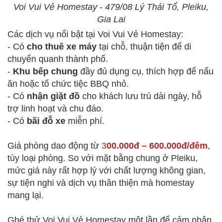
Voi Vui Vẻ Homestay - 479/08 Lý Thái Tổ, Pleiku,
Gia Lai
Các dịch vụ nổi bật tại Voi Vui Vẻ Homestay:
- Có
cho thuê xe máy
tại chỗ, thuận tiện để di
chuyển quanh thành phố.
-
Khu bếp chung
đầy đủ dụng cụ, thích hợp để nấu
ăn hoặc tổ chức tiệc BBQ nhỏ.
- Có
nhận giặt đồ
cho khách lưu trú dài ngày, hỗ
trợ linh hoạt và chu đáo.
- Có
bãi đỗ xe
miễn phí.
Giá phòng dao động từ
3
00.000đ – 600.000đ/đêm
,
tùy loại phòng. So với mặt bằng chung ở Pleiku,
mức giá này rất hợp lý với chất lượng không gian,
sự tiện nghi và dịch vụ thân thiện mà homestay
mang lại.
Ghé thử Voi Vui Vẻ Homestay một lần để cảm nhận