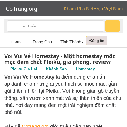
CoTrang.org
Khám Phá Nét Đẹp Việt Nam
Đăng tin
Toggle
menu
Trang Chủ
Tỉnh Thành
navigation
Voi Vui Vẻ Homestay - Một homestay mộc
mạc đậm chất Pleiku, giá phòng, review
Pleiku Gia Lai
Khách Sạn
Homestay
Voi Vui Vẻ Homestay
là điểm dừng chân ấm
áp dành cho những ai yêu thích sự mộc mạc, gần
gũi thiên nhiên tại Pleiku. Với không gian gỗ truyền
thống, sân vườn xanh mát và sự thân thiện của chủ
nhà, nơi đây mang đến một trải nghiệm đậm chất
phố núi.
Hãy để
Cotrang.org
giới thiệu đến bạn nhé!
.