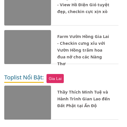
- View Hồ Điện Gió tuyệt
đẹp, checkin cực xịn xò
Farm Vườn Hồng Gia Lai
- Checkin cưng xỉu với
Vườn Hồng trăm hoa
đua nở cho các Nàng
Thơ
Toplist Nổi Bật:
Gia Lai
Thầy Thích Minh Tuệ và
Hành Trình Gian Lao đến
Đất Phật tại Ấn Độ
Notice
: Undefined property: stdClass::$ten_loai in
- 17/12/2024