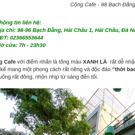
Cộng Cafe - 98 Bạch Đằn
hông tin liên hệ:
ịa chỉ: 98-96 Bạch Đằng, Hải Châu 1, Hải Châu, Đà 
ĐT: 02366553644
ở cửa: 7h - 23h30
g Cafe
với điểm nhấn là tông màu
XANH LÁ
rất dễ nhậ
t kế mang một phong cách rất riêng và độc đáo
"thời ba
uống rất đông, nhộn nhịp từ sáng đến tối.