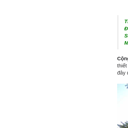
T
Đ
S
M
Cộn
thiế
đây 