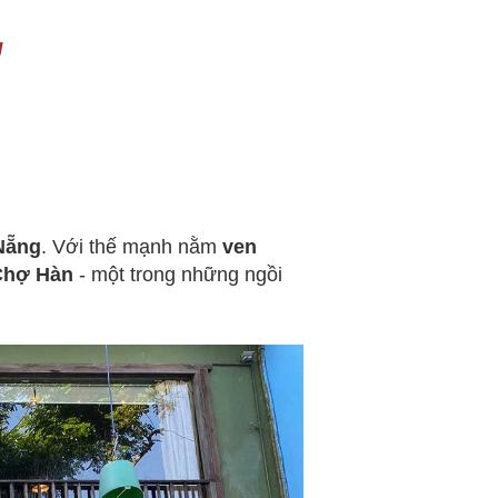
g
 Nẵng
. Với thế mạnh nằm
ven
Chợ Hàn
- một trong những ngồi