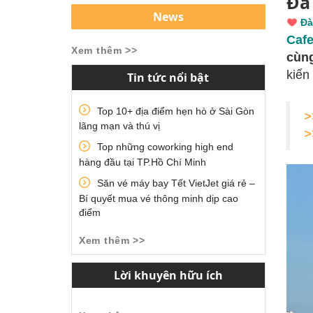
Đà
News
Đà
Caf
Xem thêm >>
cùng
kiến
Tin tức nổi bật
Top 10+ địa điểm hẹn hò ở Sài Gòn
>
lãng mạn và thú vị
>
Top những coworking high end
hàng đầu tại TP.Hồ Chí Minh
Săn vé máy bay Tết VietJet giá rẻ –
Bí quyết mua vé thông minh dịp cao
điểm
Xem thêm >>
Lời khuyên hữu ích