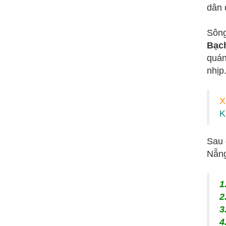
dân 
Sôn
Bạc
quán
nhịp
X
K
Sau 
Nẵng
1
2
3
4