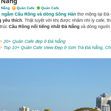
 Nẵng
 Nẵng
Quán Cafe
Quán Cafe
e ngắm Cầu Rồng và dòng Sông Hàn
thơ mộng tại Đà
 yêu thích
. Thật tuyệt vời khị được nhâm nhi ly cafe, 
 trúc
Cầu Rồng nổi tiếng nhất Đà Nẵng
và dòng người 
>
20+ Quán Cafe đẹp ở Đà Nẵng
>
Top 10+ Quán Cafe View Đẹp ở Sơn Trà Đà Nẵng, Che