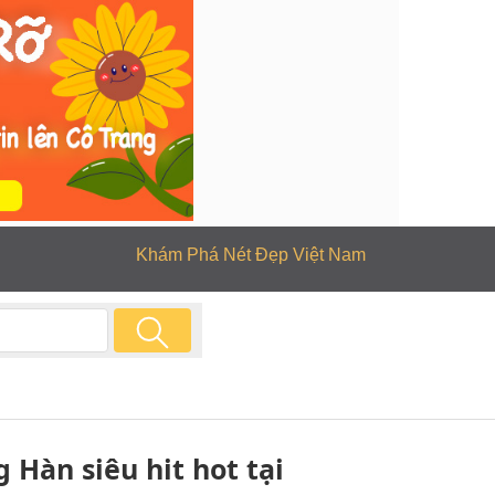
Khám Phá Nét Đẹp Việt Nam
 Hàn siêu hit hot tại