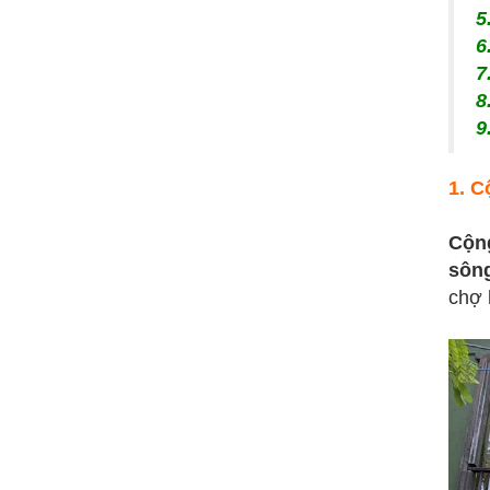
5
6
7
8
9
1. C
Cộn
sông
chợ 