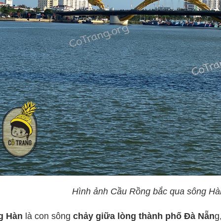
Hình ảnh Cầu Rồng bắc qua sông Hà
g Hàn
là con sông
chảy giữa lòng thành phố Đà Nẵn
g