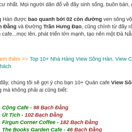
cư nhất. Mọi người dân đổ về đây sinh sống, buôn bán, 
g Hàn được
bao quanh bởi 02 còn đường
ven sông vô 
h Đằng
và Đường
Trần Hưng Đạo
, cũng chính từ đây r
 cafe...mọc lên, phát triển lớn mạnh, tạo nên một Đà N
.
em thêm >>
Top 10+ Nhà Hàng View Sông Hàn, View 
hách
đây, chúng tôi sẽ gợi ý cho bạn 10+ Quán cafe
View Sô
 mà không phải ai cũng biết:
. Cộng Cafe -
98 Bạch Đằng
. Út Tịch -
102 Bạch Đằng
. Firgun Corner Coffee -
182 Bạch Đằng
. The Books Garden Cafe - 4
6 Bạch Đằng