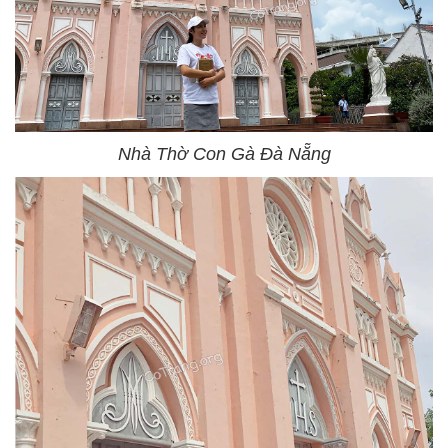
Nhà Thờ Con Gà Đà Nẵng