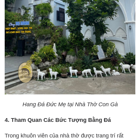
Hang Đá Đức Mẹ tại Nhà Thờ Con Gà
4. Tham Quan Các Bức Tượng Bằng Đá
Trong khuôn viên của nhà thờ được trang trí rất