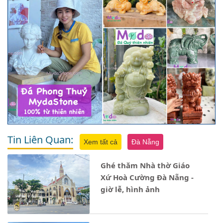
Tin Liên Quan:
Xem tất cả
Đà Nẵng
Ghé thăm Nhà thờ Giáo
Xứ Hoà Cường Đà Nẵng -
giờ lễ, hình ảnh