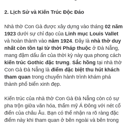
2. Lịch Sử và Kiến Trúc Độc Đáo
Nhà thờ Con Gà được xây dựng vào tháng
02 năm
1923
dưới sự chỉ đạo của
Linh mục Louis Vallet
và hoàn thành vào
năm 1924
. Đây là
nhà thờ duy
nhất còn tồn tại từ thời Pháp thuộc
ở Đà Nẵng,
mang đậm dấu ấn của thời kỳ này qua phong cách
kiến trúc Gothic đặc trưng
.
Sắc hồng
tại nhà thờ
Con Gà Đà Nẵng là
điểm đặc biệt thu hút khách
tham quan
trong chuyến hành trình khám phá
thành phố biển xinh đẹp.
Kiến trúc của nhà thờ Con Gà Đà Nẵng còn có sự
pha trộn giữa văn hóa, thẩm mỹ Á Đông với nét cổ
điển của châu Âu. Bạn có thể nhận ra rõ ràng đặc
điểm này khi tham quan ở bên ngoài và bên trong