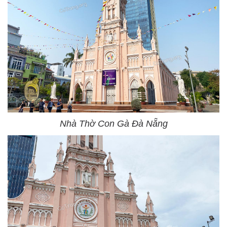
Nhà Thờ Con Gà Đà Nẵng