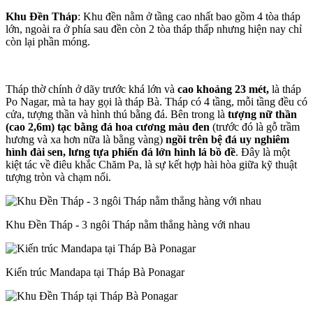
Khu Đền Tháp
: Khu đền nằm ở tầng cao nhất bao gồm 4 tòa tháp
lớn, ngoài ra ở phía sau đền còn 2 tòa tháp thấp nhưng hiện nay chỉ
còn lại phần móng.
Tháp thờ chính ở dãy trước khá lớn và
cao khoảng 23 mét,
là tháp
Po Nagar, mà ta hay gọi là tháp Bà. Tháp có 4 tầng, mỗi tầng đều có
cửa, tượng thần và hình thú bằng đá. Bên trong là
tượng nữ thần
(cao 2,6m) tạc bằng đá hoa cương màu đen
(trước đó là gỗ trầm
hương và xa hơn nữa là bằng vàng)
ngồi trên bệ đá uy nghiêm
hình đài sen, lưng tựa phiến đá lớn hình lá bồ đề
. Đây là một
kiệt tác về điêu khắc Chăm Pa, là sự kết hợp hài hòa giữa kỹ thuật
tượng tròn và chạm nổi.
Khu Đền Tháp - 3 ngôi Tháp nằm thẳng hàng với nhau
Kiến trúc Mandapa tại Tháp Bà Ponagar