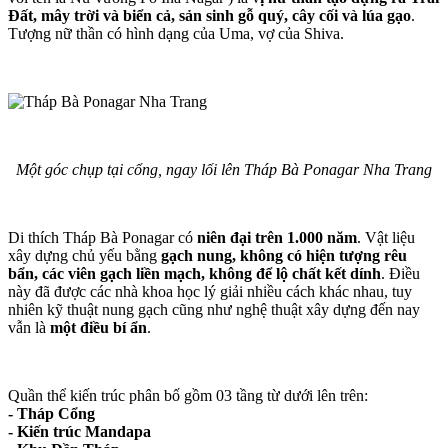
Đất, mây trời và biển cả, sản sinh gỗ quý, cây cối và lúa gạo
.
Tượng nữ thần có hình dạng của Uma, vợ của Shiva.
Một góc chụp tại cổng, ngay lối lên Tháp Bà Ponagar Nha Trang
Di thích Tháp Bà Ponagar có
niên đại trên 1.000 năm
. Vật liệu
xây dựng chủ yếu bằng
gạch nung, không có hiện tượng rêu
bẩn, các viên gạch liền mạch, không để lộ chất kết dính
. Điều
này đã được các nhà khoa học lý giải nhiều cách khác nhau, tuy
nhiên kỹ thuật nung gạch cũng như nghệ thuật xây dựng đến nay
vẫn là
một điều bí ẩn
.
Quần thể kiến trúc phân bố gồm 03 tầng từ dưới lên trên:
- Tháp Cổng
- Kiến trúc Mandapa