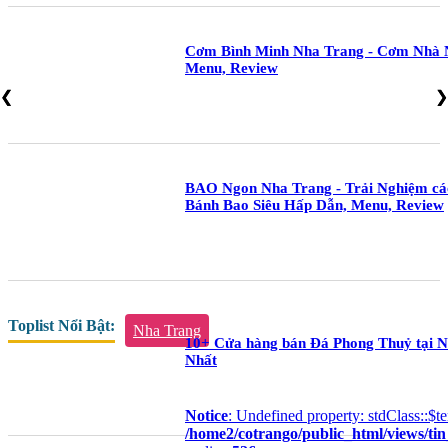
Cơm Bình Minh Nha Trang - Cơm Nhà 
Menu, Review
❮
❮
❯
❯
BAO Ngon Nha Trang - Trải Nghiệm cá
Bánh Bao Siêu Hấp Dẫn, Menu, Review
Toplist Nổi Bật:
Nha Trang
10+ Cửa hàng bán Đá Phong Thuỷ tại Nh
Nhất
Notice
: Undefined property: stdClass::$te
/home2/cotrango/public_html/views/ti