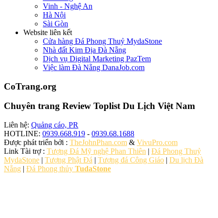
Vinh - Nghệ An
Hà Nội
Sài Gòn
Website liên kết
Cửa hàng Đá Phong Thuỷ MydaStone
Nhà đất Kim Địa Đà Nẵng
Dịch vụ Digital Marketing PazTem
Việc làm Đà Nẵng DanaJob.com
CoTrang.org
Chuyên trang Review Toplist Du Lịch Việt Nam
Liên hệ:
Quảng cáo, PR
HOTLINE:
0939.668.919
-
0939.68.1688
Được phát triển bởi :
TheJohnPhan.com
&
VivuPro.com
Link Tài trợ :
Tượng Đá Mỹ nghệ Phan Thiên
|
Đá Phong Thuỷ
MydaStone
|
Tượng Phật Đá
|
Tượng đá Công Giáo
|
Du lịch Đà
Nẵng
|
Đá Phong thủy
TudaStone