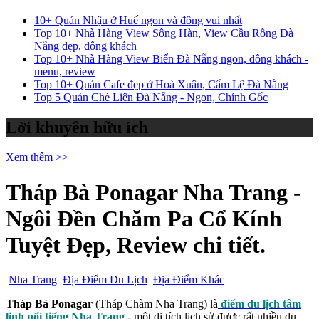
10+ Quán Nhậu ở Huế ngon và đông vui nhất
Top 10+ Nhà Hàng View Sông Hàn, View Cầu Rồng Đà
Nẵng đẹp, đông khách
Top 10+ Nhà Hàng View Biển Đà Nẵng ngon, đông khách -
menu, review
Top 10+ Quán Cafe đẹp ở Hoà Xuân, Cẩm Lệ Đà Nẵng
Top 5 Quán Chè Liên Đà Nẵng - Ngon, Chính Gốc
Lời khuyên hữu ích
Xem thêm >>
Tháp Bà Ponagar Nha Trang -
Ngôi Đền Chăm Pa Cổ Kính
Tuyệt Đẹp, Review chi tiết.
Nha Trang
Địa Điểm Du Lịch
Địa Điểm Khác
Tháp Bà Ponagar
(Tháp Chàm Nha Trang) là
điểm du lịch tâm
linh nổi tiếng Nha Trang
- một di tích lịch sử được rất nhiều du