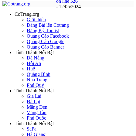
on line
526
- 12/05/2024
CoTrang.org
Giới thiệu
Đăng Bài lên Cotrang
Đăng Ký Toplist
Quảng Cáo Facebook
Quảng Cáo Google
Quảng Cáo Banner
Tỉnh Thành Nổi Bật
Đà Nẵng
Hội An
Huế
Quảng Bình
Nha Trang
Phú Quý
Tỉnh Thành Nổi Bật
Gia Lai
Đà Lạt
Măng Đen
Vũng Tàu
Phú Quốc
Tỉnh Thành Nổi Bật
SaPa
Hà Giang