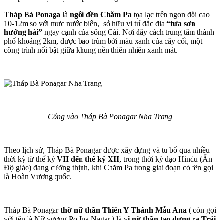
Tháp Bà Ponaga
là
ngôi đền Chăm Pa
tọa lạc trên ngon đồi cao
10-12m so với mực nước biển, sở hữu vị trí đắc địa
“tựa sơn
hướng hải”
ngay cạnh của sông Cái. Nơi đây cách trung tâm thành
phố khoảng 2km, được bao trùm bởi màu xanh của cây cối, một
công trình nổi bật giữa khung nền thiên nhiên xanh mát.
Cổng vào Tháp Bà Ponagar Nha Trang
Theo lịch sử, Tháp Bà Ponagar được xây dựng và tu bổ qua nhiều
thời kỳ từ thế kỷ
VII đến thế kỷ XII
, trong thời kỳ đạo Hindu (Ấn
Độ giáo) đang cường thịnh, khi Chăm Pa trong giai đoạn có tên gọi
là Hoàn Vương quốc.
Tháp Bà Ponagar
thờ nữ thần Thiên Y Thánh Mẫu Ana
( còn gọi
với tên là Nữ vương Po Ina Nagar ) là v
ị nữ thần tạo dựng ra Trái