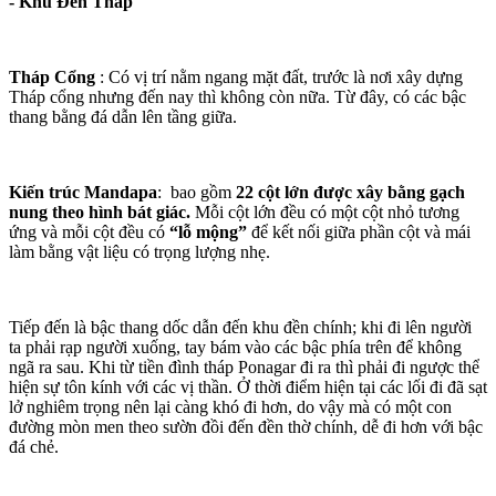
- Khu Đền Tháp
Tháp Cổng
: Có vị trí nằm ngang mặt đất, trước là nơi xây dựng
Tháp cổng nhưng đến nay thì không còn nữa. Từ đây, có các bậc
thang bằng đá dẫn lên tầng giữa.
Kiến trúc Mandapa
: bao gồm
22 cột lớn được xây bằng gạch
nung theo hình bát giác.
Mỗi cột lớn đều có một cột nhỏ tương
ứng và mỗi cột đều có
“lỗ mộng”
để kết nối giữa phần cột và mái
làm bằng vật liệu có trọng lượng nhẹ.
Tiếp đến là bậc thang dốc dẫn đến khu đền chính; khi đi lên người
ta phải rạp người xuống, tay bám vào các bậc phía trên để không
ngã ra sau. Khi từ tiền đình tháp Ponagar đi ra thì phải đi ngược thể
hiện sự tôn kính với các vị thần. Ở thời điểm hiện tại các lối đi đã sạt
lở nghiêm trọng nên lại càng khó đi hơn, do vậy mà có một con
đường mòn men theo sườn đồi đến đền thờ chính, dễ đi hơn với bậc
đá chẻ.