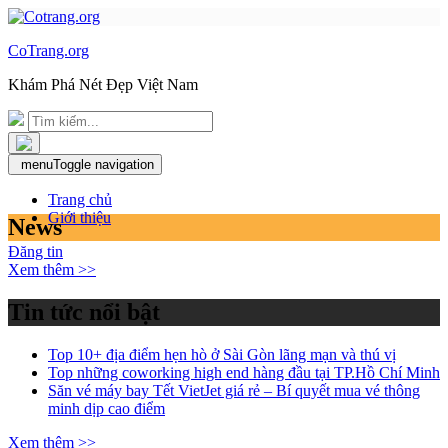
CoTrang.org
Khám Phá Nét Đẹp Việt Nam
menu
Toggle navigation
Trang chủ
Giới thiệu
News
Đăng tin
Xem thêm >>
Tin tức nổi bật
Top 10+ địa điểm hẹn hò ở Sài Gòn lãng mạn và thú vị
Top những coworking high end hàng đầu tại TP.Hồ Chí Minh
Săn vé máy bay Tết VietJet giá rẻ – Bí quyết mua vé thông
minh dịp cao điểm
Xem thêm >>