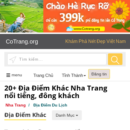
CoTrang.org
Khám Phá Nét Đẹp Việt Nam
Đăng tin
Toggle
menu
Trang Chủ
Tỉnh Thành
navigation
20+ Địa Điểm Khác Nha Trang
nổi tiếng, đông khách
Nha Trang
/
Địa Điểm Du Lịch
Địa Điểm Khác
Danh Mục