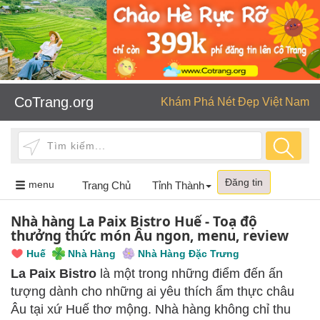
CoTrang.org
Khám Phá Nét Đẹp Việt Nam
Đăng tin
Toggle
menu
Trang Chủ
Tỉnh Thành
navigation
Nhà hàng La Paix Bistro Huế - Toạ độ
thưởng thức món Âu ngon, menu, review
Huế
Nhà Hàng
Nhà Hàng Đặc Trưng
La Paix Bistro
là một trong những điểm đến ấn
tượng dành cho những ai yêu thích ẩm thực châu
Âu tại xứ Huế thơ mộng. Nhà hàng không chỉ thu