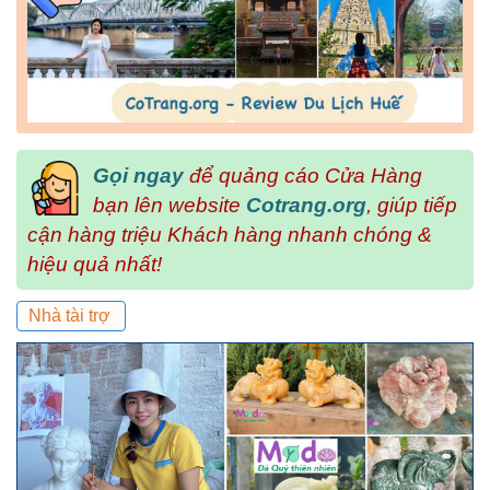
Gọi ngay
để quảng cáo Cửa Hàng
bạn lên website
Cotrang.org
, giúp tiếp
cận hàng triệu Khách hàng nhanh chóng &
hiệu quả nhất!
Nhà tài trợ