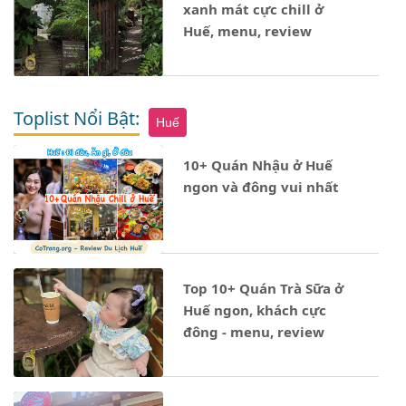
xanh mát cực chill ở
Huế, menu, review
Toplist Nổi Bật:
Huế
10+ Quán Nhậu ở Huế
ngon và đông vui nhất
Notice
: Undefined property: stdClass::$ten_loai in
- 11/04/2025
Top 10+ Quán Trà Sữa ở
Huế ngon, khách cực
đông - menu, review
Notice
: Undefined property: stdClass::$ten_loai in
- 24/03/2024