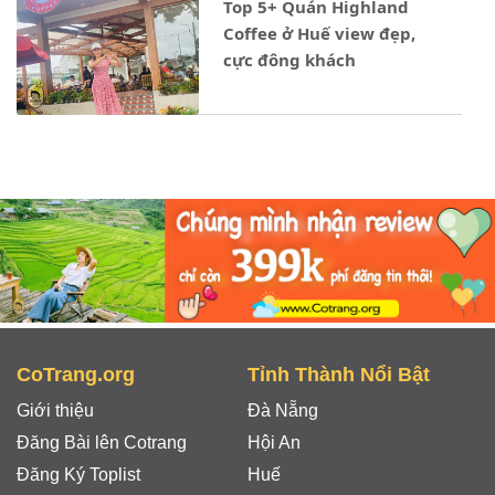
Top 5+ Quán Highland
Coffee ở Huế view đẹp,
cực đông khách
Notice
: Undefined property: stdClass::$ten_loai in
- 04/12/2023
CoTrang.org
Tỉnh Thành Nổi Bật
Giới thiệu
Đà Nẵng
Đăng Bài lên Cotrang
Hội An
Đăng Ký Toplist
Huế