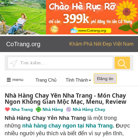
CoTrang.org
Khám Phá Nét Đẹp Việt Nam
Đăng tin
Toggle
menu
Trang Chủ
Tỉnh Thành
navigation
Nhà Hàng Chay Yên Nha Trang - Món Chay
Ngon Không Gian Mộc Mạc, Menu, Review
Nha Trang
Nhà Hàng
Nhà Hàng Chay
Nhà Hàng Chay Yên Nha Trang
là một trong
những
nhà hàng chay ngon tại Nha Trang.
Đ
ược
nhiều người yêu thích và biết đến vì sự yên tĩnh,