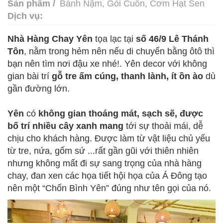
Sản phẩm /
Bánh Nậm, Gỏi Cuốn, Cơm Hạt Sen
Dịch vụ:
Nhà Hàng Chay Yên
tọa lạc tại
số 46/9 Lê Thánh
Tôn
, nằm trong hẻm nên nếu di chuyển bằng ôtô thì
bạn nên tìm nơi đậu xe nhé!. Yên decor với không
gian bài trí
gỗ tre ấm cúng, thanh lành, ít ồn ào
dù
gần đường lớn.
Yên
có
không gian thoáng mát, sạch sẽ, được
bố trí nhiều cây xanh mang
tới sự thoải mái, dễ
chịu cho khách hàng. Được làm từ vật liệu chủ yếu
từ tre, nứa, gốm sứ ...rất gần gũi với thiên nhiên
nhưng không mất đi sự sang trọng của nhà hàng
chay, đan xen các họa tiết hội họa của Á Đông tạo
nên một “Chốn Bình Yên” đúng như tên gọi của nó.