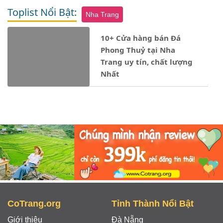
Toplist Nổi Bật:
Nha Trang
10+ Cửa hàng bán Đá
Phong Thuỷ tại Nha
Trang uy tín, chất lượng
Nhất
Notice
: Undefined property: stdClass::$ten_loai in
- 12/05/2024
CoTrang.org
Tỉnh Thành Nổi Bật
Giới thiệu
Đà Nẵng