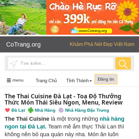
CoTrang.org
Khám Phá Nét Đẹp Việt Nam
Đăng tin
Toggle
menu
Trang Chủ
Tỉnh Thành
navigation
The Thai Cuisine Đà Lạt - Toạ Độ Thưởng
Thức Món Thái Siêu Ngon, Menu, Review
Đà Lạt
Nhà Hàng
Nhà Hàng Đặc Trưng
The Thai Cuisine
là một trong những
nhà hàng
ngon tại Đà Lạt.
Team mê ẩm thực Thái Lan thì
không nên bỏ qua quán này nha. Món ăn luôn