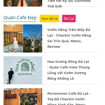
Tiên với Kỷ lục Guinness
Thế Giới
Quán Cafe Đẹp
Xem tất cả
Đà Lạt
Vườn Hồng Trên Mây Đà
Lạt - Checkin Vườn Hồng
Sai Trĩu Quả, Menu,
Review
Hoa Xương Rồng Đà Lạt
- Quán Cafe view Thung
Lũng với Vườn Xương
Rồng Khổng Lồ
Persimmon Cafe Đà Lạt -
Toạ Độ Checkin Vườn
Hồng Xinh Xắn, Menu,