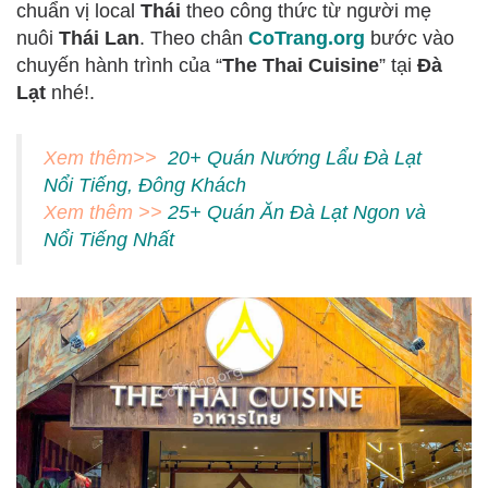
chuẩn vị local
Thái
theo công thức từ người mẹ
nuôi
Thái Lan
. Theo chân
CoTrang.org
bước vào
chuyến hành trình của “
The Thai Cuisine
” tại
Đà
Lạt
nhé!.
Xem thêm>>
20+ Quán Nướng Lẩu Đà Lạt
Nổi Tiếng, Đông Khách
Xem thêm >>
25+ Quán Ăn Đà Lạt Ngon và
Nổi Tiếng Nhất