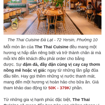
The Thai Cuisine Đà Lạt - 72 Yersin, Phường 10
Mỗi món ăn của
The Thai Cuisine
đều mang một
hương vị hấp dẫn riêng biệt và trở thành chân ái mà
mỗi khi đến khách đều phải order cho bằng
được. Sự
đậm đà, đầy đặn cùng vị cay cay thơm
nồng mê hoặc vị giá
c ngay từ những lần gắp đũa
đầu tiên. Hay gọi thêm những vị nước thanh mát,
mang đến một hương vị hoàn hảo cho bữa ăn. Giá
tham khảo dao động từ
50K - 379K
/ phần.
Từ những gia vị hạnh phúc đặc biệt,
The Thai