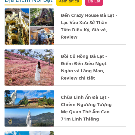
Xem tất cả
Đà Lạt
Đến Crazy House Đà Lạt -
Lạc Vào Xưa Sở Thần
Tiên Diệu Kỳ, Giá vé,
Review
Đồi Cỏ Hồng Đà Lạt -
Điểm Đến Siêu Ngọt
Ngào và Lãng Mạn,
Review chi tiết
Chùa Linh Ẩn Đà Lạt -
Chiêm Ngưỡng Tượng
Mẹ Quan Thế Âm Cao
71m Linh Thiêng