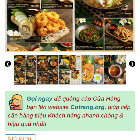
❮
❯
Gọi ngay
để quảng cáo Cửa Hàng
bạn lên website
Cotrang.org
, giúp tiếp
cận hàng triệu Khách hàng nhanh chóng &
hiệu quả nhất!
Nhà tài trợ