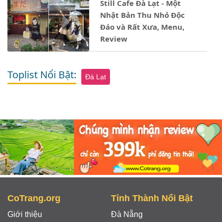
Still Cafe Đà Lạt - Một
Nhật Bản Thu Nhỏ Độc
Đáo và Rất Xưa, Menu,
Review
Toplist Nổi Bật:
Đà Lạt
CoTrang.org
Tỉnh Thành Nổi Bật
Giới thiệu
Đà Nẵng