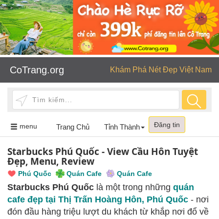
CoTrang.org
Khám Phá Nét Đẹp Việt Nam
Đăng tin
Toggle
menu
Trang Chủ
Tỉnh Thành
navigation
Starbucks Phú Quốc - View Cầu Hôn Tuyệt
Đẹp, Menu, Review
Phú Quốc
Quán Cafe
Quán Cafe
Starbucks Phú Quốc
là một trong những
quán
cafe đẹp tại Thị Trấn Hoàng Hôn, Phú Quốc
- nơi
đón đầu hàng triệu lượt du khách từ khắp nơi đổ về