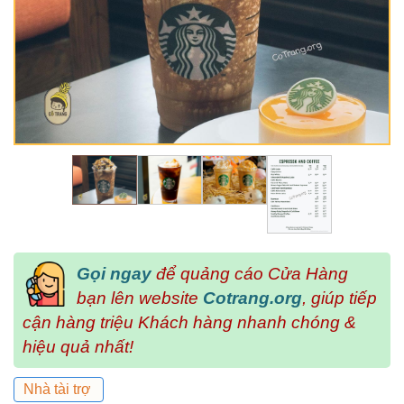
Gọi ngay
để quảng cáo Cửa Hàng
bạn lên website
Cotrang.org
, giúp tiếp
cận hàng triệu Khách hàng nhanh chóng &
hiệu quả nhất!
Nhà tài trợ