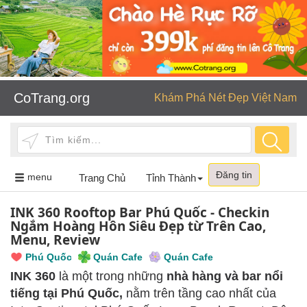
CoTrang.org
Khám Phá Nét Đẹp Việt Nam
Đăng tin
Toggle
menu
Trang Chủ
Tỉnh Thành
navigation
INK 360 Rooftop Bar Phú Quốc - Checkin
Ngắm Hoàng Hôn Siêu Đẹp từ Trên Cao,
Menu, Review
Phú Quốc
Quán Cafe
Quán Cafe
INK 360
là một trong những
nhà hàng và bar nổi
tiếng tại Phú Quốc,
nằm trên tầng cao nhất của