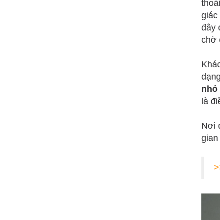
thoả
giác
đây 
chờ 
Khác
dạng
nhỏ 
là đ
Nơi 
gian
>