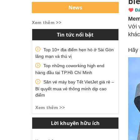
biể
News
Đả
Mem
Xem thêm >>
Với 
Tin tức nổi bật
khác
Hãy
Top 10+ địa điểm hẹn hò ở Sài Gòn
lãng mạn và thú vị
Top những coworking high end
hàng đầu tại TP.Hồ Chí Minh
Săn vé máy bay Tết VietJet giá rẻ –
Bí quyết mua vé thông minh dịp cao
điểm
Xem thêm >>
Lời khuyên hữu ích