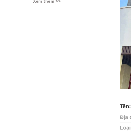
Xem thêm >>
Tên
Địa 
Loại