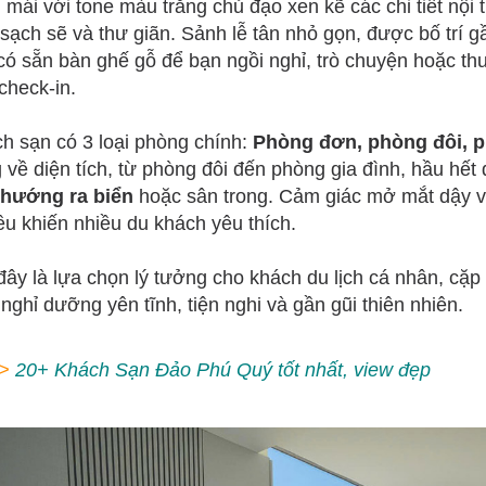
i mái với tone màu trắng chủ đạo xen kẽ các chi tiết nội
 sạch sẽ và thư giãn. Sảnh lễ tân nhỏ gọn, được bố trí 
có sẵn bàn ghế gỗ để bạn ngồi nghỉ, trò chuyện hoặc th
check-in.
h sạn có 3 loại phòng chính:
Phòng đơn, phòng đôi, 
 về diện tích, từ phòng đôi đến phòng gia đình, hầu hế
hướng ra biển
hoặc sân trong. Cảm giác mở mắt dậy và
iều khiến nhiều du khách yêu thích.
đây là lựa chọn lý tưởng cho khách du lịch cá nhân, cặp 
 nghỉ dưỡng yên tĩnh, tiện nghi và gần gũi thiên nhiên.
>
20+ Khách Sạn Đảo Phú Quý tốt nhất, view đẹp