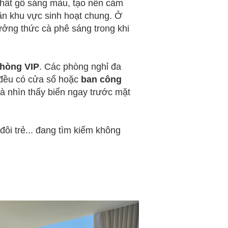
 thất gỗ sáng màu, tạo nên cảm
gần khu vực sinh hoạt chung. Ở
ưởng thức cà phê sáng trong khi
phòng VIP
. Các phòng nghỉ đa
t đều có cửa sổ hoặc
ban công
 nhìn thấy biển ngay trước mặt
đôi trẻ... đang tìm kiếm không