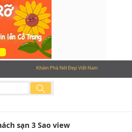
Khám Phá Nét Đẹp Việt Nam
ách sạn 3 Sao view