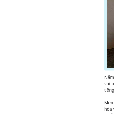
Nằm
vài 
tiến
Memo
hòa 