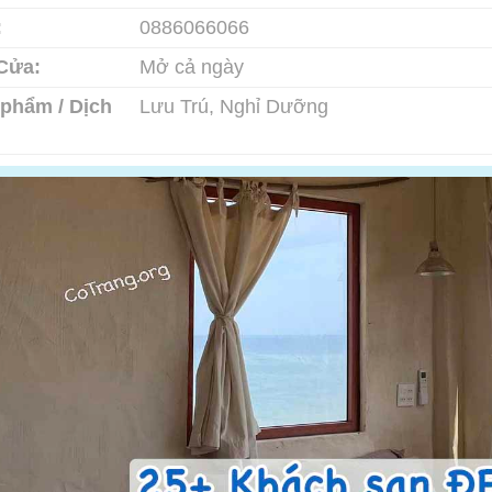
:
0886066066
Cửa:
Mở cả ngày
phẩm / Dịch
Lưu Trú, Nghỉ Dưỡng