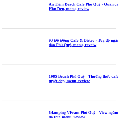
An Tiêm Beach Cafe Phú Quý - Quán ca
Hòn Đen, menu, review
93 Độ Đông Cafe & Bistro - Toạ độ ngắm
đảo Phú Quý, menu, reveiw
1985 Beach Phú Quý - Thưởng thức cafe
tuyệt đẹp, menu, review
Glamping VFram Phú Quý - View ngắm b
đã thử, menu, review