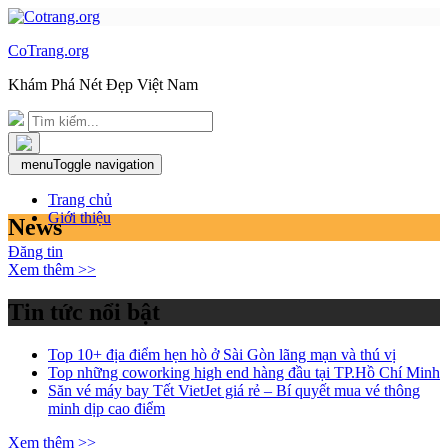
CoTrang.org
Khám Phá Nét Đẹp Việt Nam
menu
Toggle navigation
Trang chủ
Giới thiệu
News
Đăng tin
Xem thêm >>
Tin tức nổi bật
Top 10+ địa điểm hẹn hò ở Sài Gòn lãng mạn và thú vị
Top những coworking high end hàng đầu tại TP.Hồ Chí Minh
Săn vé máy bay Tết VietJet giá rẻ – Bí quyết mua vé thông
minh dịp cao điểm
Xem thêm >>