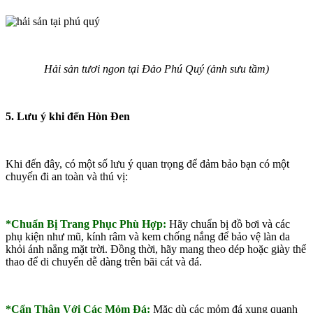
Hải sản tươi ngon tại Đảo Phú Quý (ảnh sưu tầm)
5. Lưu ý khi đến Hòn Đen
Khi đến đây, có một số lưu ý quan trọng để đảm bảo bạn có một
chuyến đi an toàn và thú vị:
*Chuẩn Bị Trang Phục Phù Hợp:
Hãy chuẩn bị đồ bơi và các
phụ kiện như mũ, kính râm và kem chống nắng để bảo vệ làn da
khỏi ánh nắng mặt trời. Đồng thời, hãy mang theo dép hoặc giày thể
thao để di chuyển dễ dàng trên bãi cát và đá.
*Cẩn Thận Với Các Mỏm Đá:
Mặc dù các mỏm đá xung quanh