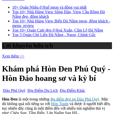
10+ Quán Nhậu ở Huế ngon và đông vui nhất
Top 10+ Nhà Hàng View Sông Hàn, View Cầu Rồng Đà
Nẵng đẹp, đông khách
Top 10+ Nhà Hàng View Biển Đà Nẵng ngon, đông khách -
menu, review
Top 10+ Quán Cafe đẹp ở Hoà Xuân, Cẩm Lệ Đà Nẵng
Top 5 Quán Chè Liên Đà Nẵng - Ngon, Chính Gốc
Lời khuyên hữu ích
Xem thêm >>
Khám phá Hòn Đen Phú Quý -
Hòn Đảo hoang sơ và kỳ bí
Đảo Phú Quý
Địa Điểm Du Lịch
Địa Điểm Khác
Hòn Đen
là một trong những
địa điểm đẹp tại Đảo Phú Quý
. Mặc
dù không quá nổi tiếng so với
Hòn Tranh
và được ít người biết đến,
tuy nhiên đây cũng là một điểm đến với nhiều trải nghiệm thú vị
như: Chèo Sup, Tắm Biển, Lặn Ngắm San Hô...