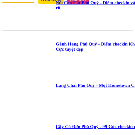
Núi Cao Cát Phú Quý - Điểm checkin vác
rũ
Gành Hang Phú Quý - Điểm checkin Kh
Cực tuyệt đẹp
Làng Chài Phú Quý - Một Hometown Ch
Cây Cô Đơn Phú Quý - 99 Góc checkin cự