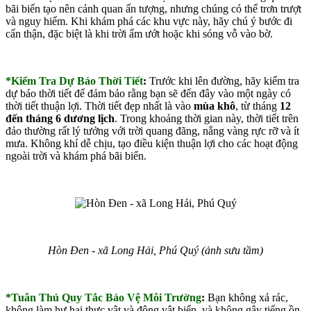
bãi biển tạo nên cảnh quan ấn tượng, nhưng chúng có thể trơn trượt
và nguy hiểm. Khi khám phá các khu vực này, hãy chú ý bước đi
cẩn thận, đặc biệt là khi trời ẩm ướt hoặc khi sóng vỗ vào bờ.
*Kiểm Tra Dự Báo Thời Tiết
:
Trước khi lên đường, hãy kiểm tra
dự báo thời tiết để đảm bảo rằng bạn sẽ đến đây vào một ngày có
thời tiết thuận lợi. Thời tiết đẹp nhất là vào
mùa khô
, từ tháng
12
đến tháng 6 dương lịch
. Trong khoảng thời gian này, thời tiết trên
đảo thường rất lý tưởng với trời quang đãng, nắng vàng rực rỡ và ít
mưa. Không khí dễ chịu, tạo điều kiện thuận lợi cho các hoạt động
ngoài trời và khám phá bãi biển.
Hòn Đen - xã Long Hải, Phú Quý (ảnh sưu tầm)
*Tuân Thủ Quy Tắc Bảo Vệ Môi Trường
:
Bạn không xả rác,
không làm hư hại thực vật và động vật biển, và không gây tiếng ồn