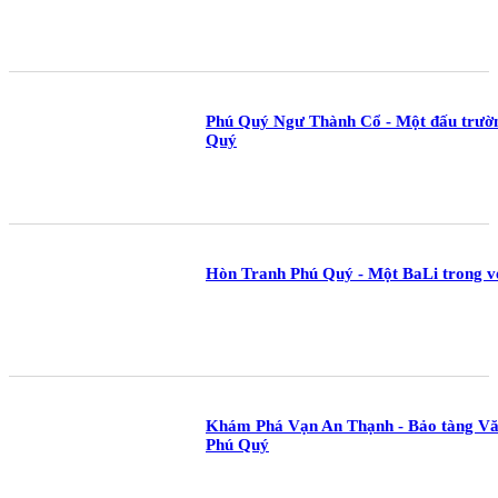
Phú Quý Ngư Thành Cổ - Một đấu trườn
Quý
Hòn Tranh Phú Quý - Một BaLi trong v
Khám Phá Vạn An Thạnh - Bảo tàng Văn
Phú Quý