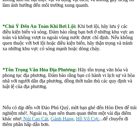
làm ảnh hưởng đến môi trường xung quanh.
*Chú Ý Đến An Toàn Khi Bơi Lội:
Khi bơi lội, hãy lưu ý các
điều kiện biển và sóng. Đảm bảo rằng bạn bơi ở những khu vực an
toàn và không vượt ra ngoài vùng nước được chỉ định. Nếu không
quen thuộc với bơi lội hoặc điều kiện biển, hãy thận trọng và tránh
xa những khu vực có sóng mạnh hoặc dòng chảy.
*Tôn Trọng Văn Hóa Địa Phương:
Hãy tôn trọng văn hóa và
phong tục địa phương. Đảm bảo rằng bạn có hành vi lịch sự và hòa
nhã với người dân địa phương, đồng thời tuân thủ các quy định và
luật lệ của địa phương.
Nếu có dịp đến với Đảo Phú Quý, mời bạn ghé đến Hòn Đen để trải
nghiệm nhé!. Ngoài ra, bạn nên tham quan thêm một vài địa điểm
khác như:
Núi Cao Cát
,
Gành Hang
,
Hồ Vô Cực
...để chuyến đi
thêm phần hấp dẫn hơn.