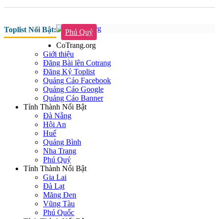
Toplist Nổi Bật:
Phú Quý
CoTrang.org
Giới thiệu
Đăng Bài lên Cotrang
Đăng Ký Toplist
Quảng Cáo Facebook
Quảng Cáo Google
Quảng Cáo Banner
Tỉnh Thành Nổi Bật
Đà Nẵng
Hội An
Huế
Quảng Bình
Nha Trang
Phú Quý
Tỉnh Thành Nổi Bật
Gia Lai
Đà Lạt
Măng Đen
Vũng Tàu
Phú Quốc