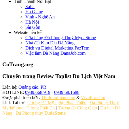
Tỉnh Thành Nổi Bật
SaPa
Hà Giang
Vinh - Nghệ An
Hà Nội
Sài Gòn
Website liên kết
Cửa hàng Đá Phong Thuỷ MydaStone
Nhà đất Kim Địa Đà Nẵng
Dịch vụ Digital Marketing PazTem
Việc làm Đà Nẵng DanaJob.com
CoTrang.org
Chuyên trang Review Toplist Du Lịch Việt Nam
Liên hệ:
Quảng cáo, PR
HOTLINE:
0939.668.919
-
0939.68.1688
Được phát triển bởi :
TheJohnPhan.com
&
VivuPro.com
Link Tài trợ :
Tượng Đá Mỹ nghệ Phan Thiên
|
Đá Phong Thuỷ
MydaStone
|
Tượng Phật Đá
|
Tượng đá Công Giáo
|
Du lịch Đà
Nẵng
|
Đá Phong thủy
TudaStone