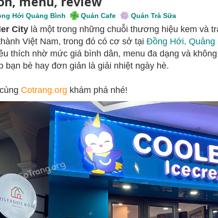
on, menu, review
ng Hới Quảng Bình
Quán Cafe
Quán Trà Sữa
er City
là một trong những chuỗi thương hiệu kem và trà
 thành Việt Nam, trong đó có cơ sở tại
Đồng Hới, Quảng 
yêu thích nhờ mức giá bình dân, menu đa dạng và không 
ập bạn bè hay đơn giản là giải nhiệt ngày hè.
 cùng
Cotrang.org
khám phá nhé!