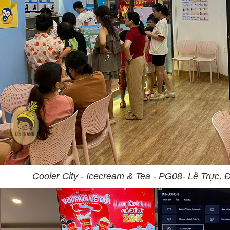
Cooler City - Icecream & Tea - PG08- Lê Trực,