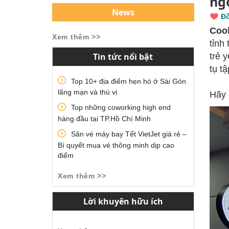
ng
News
Đồ
Cool
Xem thêm >>
tỉnh
Tin tức nổi bật
trẻ 
tụ t
Top 10+ địa điểm hẹn hò ở Sài Gòn
lãng mạn và thú vị
Hãy
Top những coworking high end
hàng đầu tại TP.Hồ Chí Minh
Săn vé máy bay Tết VietJet giá rẻ –
Bí quyết mua vé thông minh dịp cao
điểm
Xem thêm >>
Lời khuyên hữu ích