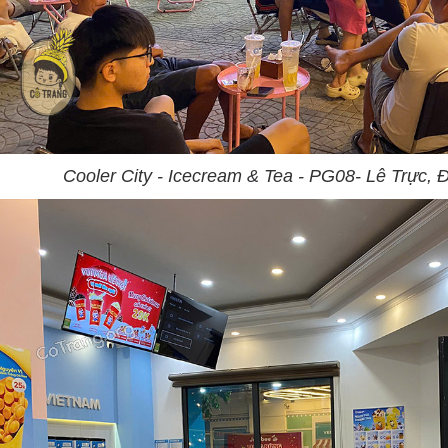
Cooler City - Icecream & Tea - PG08- Lê Trực,