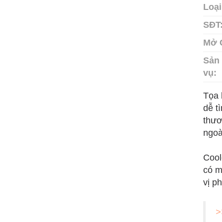
Loại
SĐT
Mở 
Sản 
vụ:
Tọa 
dễ t
thươ
ngoà
Cool
có m
vị p
>