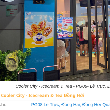
Cooler City - Icecream & Tea - PG08- Lê Trực,
:
Cooler City - Icecream & Tea Đồng Hới
chỉ:
PG08 Lê Trực, Đồng Hải, Đồng Hới Quả