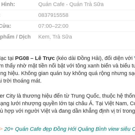
 Hình:
Quán Cafe - Quán Trà Sữa
:
0837915558
Cửa:
07:00–22:00
phẩm / Dịch
Kem, Trà Sữa
lạc tại
PG08 – Lê Trực
(kéo dài Đồng Hải), đối diện với
ìm thấy nhờ mặt tiền nổi bật với tông xanh biển và biểu
ng hiệu. Không gian quán tuy không quá rộng nhưng sạch
i trời thoáng mát.
er City là thương hiệu đến từ Trung Quốc, thuộc hệ thố
ạng lưới nhượng quyền lớn tại châu Á. Tại Việt Nam, C
hù hợp với người Việt và đang dần khẳng định vị trí tron
>
20+ Quán Cafe đẹp Đồng Hới Quảng Bình view siêu Ch