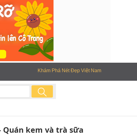
Khám Phá Nét Đẹp Việt Nam
 - Quán kem và trà sữa