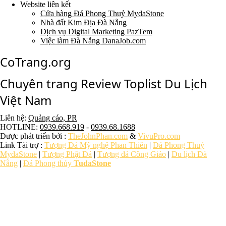
Website liên kết
Cửa hàng Đá Phong Thuỷ MydaStone
Nhà đất Kim Địa Đà Nẵng
Dịch vụ Digital Marketing PazTem
Việc làm Đà Nẵng DanaJob.com
CoTrang.org
Chuyên trang Review Toplist Du Lịch
Việt Nam
Liên hệ:
Quảng cáo, PR
HOTLINE:
0939.668.919
-
0939.68.1688
Được phát triển bởi :
TheJohnPhan.com
&
VivuPro.com
Link Tài trợ :
Tượng Đá Mỹ nghệ Phan Thiên
|
Đá Phong Thuỷ
MydaStone
|
Tượng Phật Đá
|
Tượng đá Công Giáo
|
Du lịch Đà
Nẵng
|
Đá Phong thủy
TudaStone