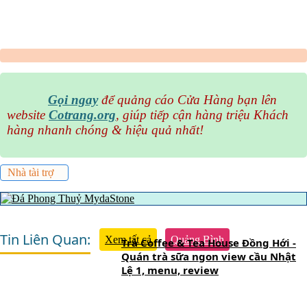
Gọi ngay
để quảng cáo Cửa Hàng bạn lên
website
Cotrang.org
, giúp tiếp cận hàng triệu Khách
hàng nhanh chóng & hiệu quả nhất!
Nhà tài trợ
Tin Liên Quan:
Xem tất cả
Quảng Bình
Trà Coffee & Tea House Đồng Hới -
Quán trà sữa ngon view cầu Nhật
Lệ 1, menu, review