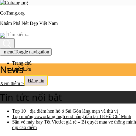
CoTrang.org
Khám Phá Nét Đẹp Việt Nam
menu
Toggle navigation
Trang chủ
News
Giới thiệu
Đăng tin
Xem thêm >>
Tin tức nổi bật
Top 10+ địa điểm hẹn hò ở Sài Gòn lãng mạn và thú vị
Top những coworking high end hàng đầu tại TP.Hồ Chí Minh
Săn vé máy bay Tết VietJet giá rẻ – Bí quyết mua vé thông minh
dịp cao điểm