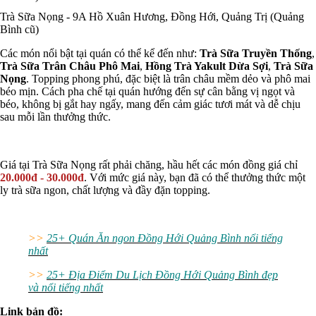
Trà Sữa Nọng - 9A Hồ Xuân Hương, Đồng Hới, Quảng Trị (Quảng
Bình cũ)
Các món nổi bật tại quán có thể kể đến như:
Trà Sữa Truyền Thống
,
Trà Sữa Trân Châu Phô Mai
,
Hồng Trà Yakult Dừa Sợi
,
Trà Sữa
Nọng
. Topping phong phú, đặc biệt là trân châu mềm dẻo và phô mai
béo mịn. Cách pha chế tại quán hướng đến sự cân bằng vị ngọt và
béo, không bị gắt hay ngấy, mang đến cảm giác tươi mát và dễ chịu
sau mỗi lần thưởng thức.
Giá tại Trà Sữa Nọng rất phải chăng, hầu hết các món đồng giá chỉ
20.000đ - 30.000đ
. Với mức giá này, bạn đã có thể thưởng thức một
ly trà sữa ngon, chất lượng và đầy đặn topping.
>>
25+ Quán Ăn ngon Đồng Hới Quảng Bình nổi tiếng
nhất
>>
25+ Địa Điểm Du Lịch Đồng Hới Quảng Bình đẹp
và nổi tiếng nhất
Link bản đồ: