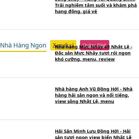
Trải nghiệm tắm suối và khám phá
hang động, giá vé
Nhà Hàng Ngon
Xem tất cả
Quảng Bình
Nhà hàng Mực Nhảy 49 Nhật Lệ -
Đặc sản Mực Nhảy tươi rói ngon
khó cưỡng, menu, review
Nhà hàng Anh Vũ Đồng Hới - Nhà
hàng hải sản ngon và nổi tiếng,
view sông Nhật Lệ, menu
Hải Sản Minh Lưu Đồng Hới - Hải
sản tươi ngon view biển Nhật Lệ