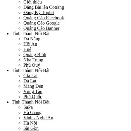
Giới thiệu
Đăng Bài lên Cotrang
Đăng Ký Toplist
Quảng Cáo Facebook
Quảng Cáo Google
Quảng Cáo Banner
Tỉnh Thành Nổi Bật
Đà Nẵng
Hội An
Huế
Quảng Bình
Nha Trang
Phú Quý
Tỉnh Thành Nổi Bật
Gia Lai
Đà Lạt
Măng Đen
Vũng Tàu
Phú Quốc
Tỉnh Thành Nổi Bật
SaPa
Hà Giang
Vinh - Nghệ An
Hà Nội
Sài Gòn