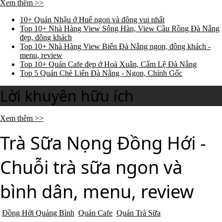
Xem thêm >>
10+ Quán Nhậu ở Huế ngon và đông vui nhất
Top 10+ Nhà Hàng View Sông Hàn, View Cầu Rồng Đà Nẵng
đẹp, đông khách
Top 10+ Nhà Hàng View Biển Đà Nẵng ngon, đông khách -
menu, review
Top 10+ Quán Cafe đẹp ở Hoà Xuân, Cẩm Lệ Đà Nẵng
Top 5 Quán Chè Liên Đà Nẵng - Ngon, Chính Gốc
Lời khuyên hữu ích
Xem thêm >>
Trà Sữa Nọng Đồng Hới -
Chuỗi trà sữa ngon và
bình dân, menu, review
Đồng Hới Quảng Bình
Quán Cafe
Quán Trà Sữa