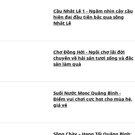
Cầu Nhật Lệ 1 - Ngắm nhìn cây cầu
hiện đại đầu tiên bắc qua sông
Nhật Lệ
Chợ Đồng Hới - Ngôi chợ lâi đời
chuyên về hải sản tươi sống và đặc
sản làm quà
Suối Nước Moọc Quảng Bình -
Điểm vui chơi cực hot cho mùa hè,
giá vé
Sông Chày – Hang Tối Quảng Bình: