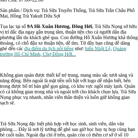
Sản phẩm / Dịch vụ:
Trà Sữa Truyền Thống, Trà Sữa Trân Châu Phô
Mai, Hồng Trà Yakult Dừa Sợi
Tọa lạc tại số
9A Hồ Xuân Hương, Đồng Hới
, Trà Sữa Nọng sở hữu
vị trí đắc địa ngay gần trung tâm, thuận tiện cho cả người dân địa
phương lẫn du khách ghé qua. Con đường Hồ Xuân Hương khá thông
thoáng, có chỗ đậu xe thuận tiện, dễ tìm. Từ đây bạn cũng dễ dàng
ghé đến các
địa điểm du lịch nổi tiếng
như:
biển Nhật Lệ
,
Quảng
trường Hồ Chí Minh
,
Chợ Đồng Hới...
Không gian quán được thiết kế trẻ trung, mang màu sắc tươi sáng và
năng động. Bên ngoài là mặt tiền nổi bật với logo dễ nhận biết, bên
trong được bố trí bàn ghế gọn gàng, có khu vực ngồi máy lạnh. Quán
có cả không gian trong nhà và ngoài trời cho khách chọn lựa. Trà Sữa
Nọng phục vụ nhanh, nhân viên thân thiện và luôn giữ không gian
sạch sẽ.
Trà Sữa Nọng đặc biệt phù hợp với học sinh, sinh viên, dân văn
phòng.... Đây là nơi lý tưởng để ghé sau giờ học hay tụ họp cùng bạn
bè cuối tuần. Ngoài địa chỉ ở trên, quán còn có thêm cơ sở ở số 10