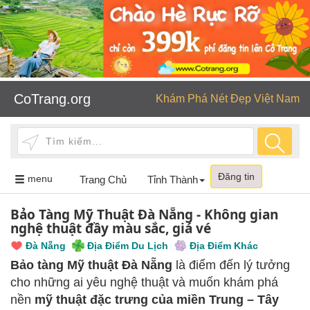
CoTrang.org
Khám Phá Nét Đẹp Việt Nam
Đăng tin
Toggle
menu
Trang Chủ
Tỉnh Thành
navigation
Bảo Tàng Mỹ Thuật Đà Nẵng - Không gian
nghệ thuật đầy màu sắc, giá vé
Đà Nẵng
Địa Điểm Du Lịch
Địa Điểm Khác
Bảo tàng Mỹ thuật Đà Nẵng
là điểm đến lý tưởng
cho những ai yêu nghệ thuật và muốn khám phá
nền
mỹ thuật đặc trưng của miền Trung – Tây