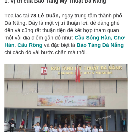
1. Vị trí của Bảo Tàng Mỹ Thuật Đà Nẵng
Tọa lạc tại
78 Lê Duẩn,
ngay trung tâm thành phố
Đà Nẵng
.
Đây là một vị trí thuận lợi, dễ dàng ghé
đến và cũng rất thuận tiện để kết hợp tham quan
một vài địa điểm gần đó như:
Cầu Sông Hàn
,
Chợ
Hàn
,
Cầu Rồn
g
và đặc biệt là
Bảo Tàng Đà Nẵng
chỉ cách đó vài bước chân mà thôi.