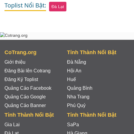
Toplist Nổi Bật:
Đà Lạt
CoTrang.org
Tỉnh Thành Nổi Bật
Giới thiệu
Đà Nẵng
Đăng Bài lên Cotrang
Hội An
Đăng Ký Toplist
Huế
Quảng Cáo Facebook
Quảng Bình
Quảng Cáo Google
Nha Trang
Quảng Cáo Banner
Phú Quý
Tỉnh Thành Nổi Bật
Tỉnh Thành Nổi Bật
Gia Lai
SaPa
Đà Lạt
Hà Giang