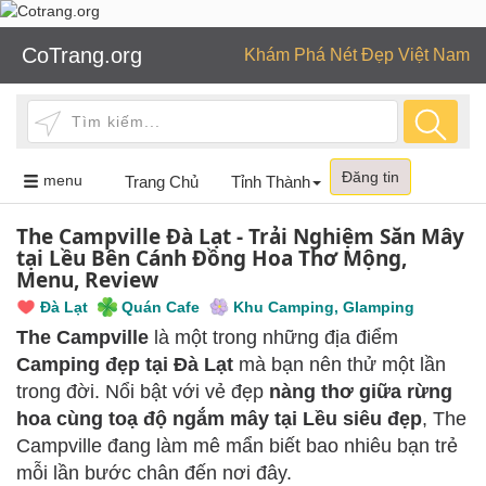
CoTrang.org
Khám Phá Nét Đẹp Việt Nam
Đăng tin
Toggle
menu
Trang Chủ
Tỉnh Thành
navigation
The Campville Đà Lạt - Trải Nghiệm Săn Mây
tại Lều Bên Cánh Đồng Hoa Thơ Mộng,
Menu, Review
Đà Lạt
Quán Cafe
Khu Camping, Glamping
The Campville
là một trong những địa điểm
Camping đẹp tại Đà Lạt
mà bạn nên thử một lần
trong đời. Nổi bật với vẻ đẹp
nàng thơ giữa rừng
hoa cùng toạ độ ngắm mây tại Lều siêu đẹp
, The
Campville đang làm mê mẩn biết bao nhiêu bạn trẻ
mỗi lần bước chân đến nơi đây.