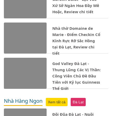
Xứ Sở Ngàn Hoa Đầy Mê
Hoặc, Review chi tiết
Nhà thờ Domaine de
Marie - Điểm Checkin Cổ
Kính Rực Rỡ Sắc Hồng
tại Đà Lạt, Review chi
tiết
God Valley Đà Lạt -
Thung Lũng Các Vị Thần:
Công Viên Chủ Đề Đầu
Tiên với Kỷ lục Guinness
Thế Giới
Nhà Hàng Ngon
Xem tất cả
Đà Lạt
Đôi Đũa Đà Lạt - Ngôi