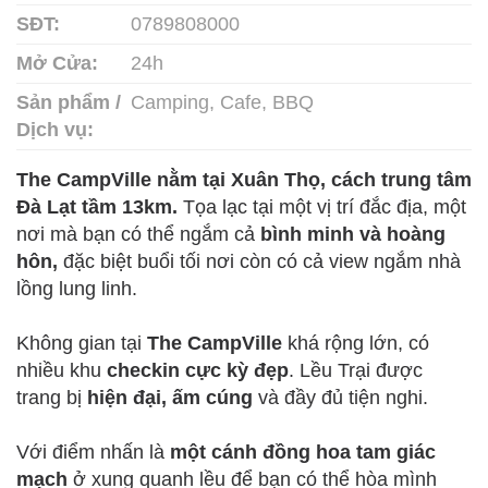
SĐT:
0789808000
Mở Cửa:
24h
Sản phẩm /
Camping, Cafe, BBQ
Dịch vụ:
The CampVille nằm tại Xuân Thọ, cách trung tâm
Đà Lạt tầm 13km.
Tọa lạc tại một vị trí đắc địa, một
nơi mà bạn có thể ngắm cả
bình minh và hoàng
hôn,
đặc biệt buổi tối nơi còn có cả view ngắm nhà
lồng lung linh.
Không gian tại
The CampVille
khá rộng lớn, có
nhiều khu
checkin cực kỳ đẹp
. Lều Trại được
trang bị
hiện đại, ấm cúng
và đầy đủ tiện nghi.
Với điểm nhấn là
một cánh đồng hoa tam giác
mạch
ở xung quanh lều để bạn có thể hòa mình