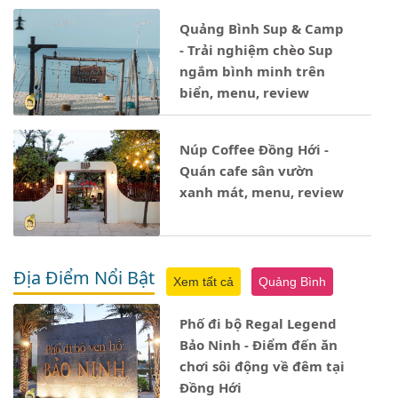
Quảng Bình Sup & Camp
- Trải nghiệm chèo Sup
ngắm bình minh trên
biển, menu, review
Núp Coffee Đồng Hới -
Quán cafe sân vườn
xanh mát, menu, review
Địa Điểm Nổi Bật
Xem tất cả
Quảng Bình
Phố đi bộ Regal Legend
Bảo Ninh - Điểm đến ăn
chơi sôi động về đêm tại
Đồng Hới