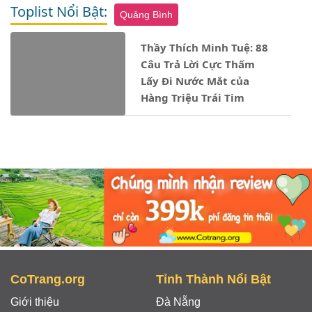
Toplist Nổi Bật:
Quảng Bình
Thầy Thích Minh Tuệ: 88
Câu Trả Lời Cực Thấm
Lấy Đi Nước Mắt của
Hàng Triệu Trái Tim
Notice
: Undefined property: stdClass::$ten_loai in
- 01/06/2024
CoTrang.org
Tỉnh Thành Nổi Bật
Giới thiệu
Đà Nẵng