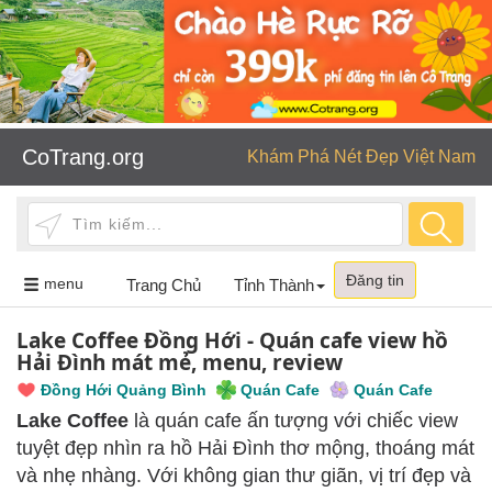
CoTrang.org
Khám Phá Nét Đẹp Việt Nam
Đăng tin
Toggle
menu
Trang Chủ
Tỉnh Thành
navigation
Lake Coffee Đồng Hới - Quán cafe view hồ
Hải Đình mát mẻ, menu, review
Đồng Hới Quảng Bình
Quán Cafe
Quán Cafe
Lake Coffee
là quán cafe ấn tượng với chiếc view
tuyệt đẹp nhìn ra hồ Hải Đình thơ mộng, thoáng mát
và nhẹ nhàng. Với không gian thư giãn, vị trí đẹp và