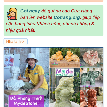
Gọi ngay
để quảng cáo Cửa Hàng
bạn lên website
Cotrang.org
, giúp tiếp
cận hàng triệu Khách hàng nhanh chóng &
hiệu quả nhất!
Nhà tài trợ