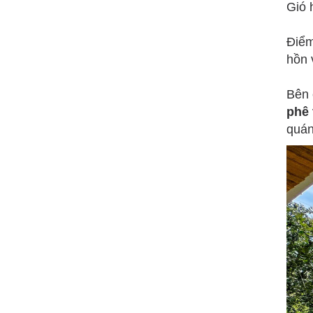
Gió 
Điểm
hồn 
Bên 
phê 
quán