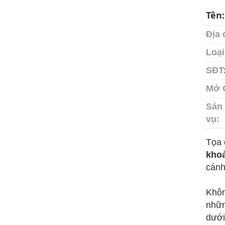
Tên
Địa 
Loại
SĐT
Mở 
Sản 
vụ:
Tọa 
kho
cánh 
Khôn
nhữn
dưới