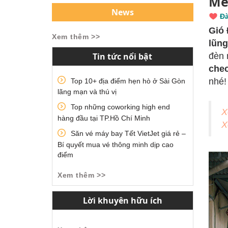
Me
News
Đà
Gió 
Xem thêm >>
lũng
Tin tức nổi bật
đèn 
chec
nhé!
Top 10+ địa điểm hẹn hò ở Sài Gòn
lãng mạn và thú vị
Top những coworking high end
X
hàng đầu tại TP.Hồ Chí Minh
X
Săn vé máy bay Tết VietJet giá rẻ –
Bí quyết mua vé thông minh dịp cao
điểm
Xem thêm >>
Lời khuyên hữu ích