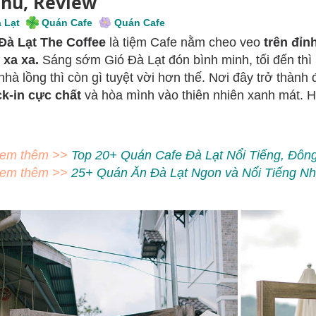
nu, Review
 Lạt
Quán Cafe
Quán Cafe
Đà Lạt The Coffee
là tiệm Cafe nằm cheo veo
trên đỉn
 xa xa.
Sáng sớm Gió Đà Lạt đón bình minh, tối đến th
nhà lồng thì còn gì tuyệt vời hơn thế. Nơi đây trở thành
k-in cực chất
và hòa mình vào thiên nhiên xanh mát. 
em thêm >>
Top 20+ Quán Cafe Đà Lạt Nổi Tiếng, Đôn
em thêm >>
25+ Quán Ăn Đà Lạt Ngon và Nổi Tiếng Nh