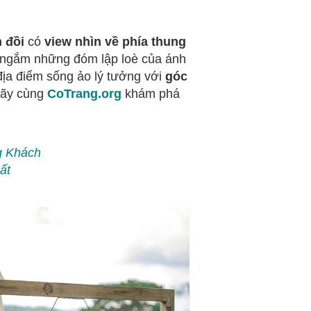
h đồi
có
view nhìn về phía thung
ì ngắm những đóm lập loè của ánh
 địa điểm sống ảo lý tưởng với
góc
Hãy cùng
CoTrang.org
khám phá
g Khách
ất