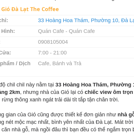
:
Gió Đà Lạt The Coffee
chỉ:
33 Hoàng Hoa Thám, Phường 10, Đà Lạ
 Hình:
Quán Cafe - Quán Cafe
:
0908105004
Cửa:
7:00 - 21:00
phẩm / Dịch
Cafe, Bánh và Trà
độ chil chil này nằm tại
33 Hoàng Hoa Thám, Phường 
ảng 2km
, nhưng nhà của Gió lại có
chiếc view ôm trọn
rừng thông xanh ngát trải dài tít tắp tận chân trời.
g gian của Gió cũng được thiết kế đơn giản như
nhà gỗ
g nét mộc mạc nhất, bình yên nhất của Đà Lạt. Mát trời 
 căn nhà gỗ, mà ngồi đâu thì bạn đều có thể ngắm trọn b