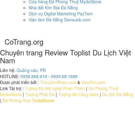
Cửa hàng Đá Phong Thuỷ MydaStone
Nhà đất Kim Địa Đà Nẵng
Dịch vụ Digital Marketing PazTem
Việc làm Đà Nẵng DanaJob.com
CoTrang.org
Chuyên trang Review Toplist Du Lịch Việt
Nam
Liên hệ:
Quảng cáo, PR
HOTLINE:
0939.668.919
-
0939.68.1688
Được phát triển bởi :
TheJohnPhan.com
&
VivuPro.com
Link Tài trợ :
Tượng Đá Mỹ nghệ Phan Thiên
|
Đá Phong Thuỷ
MydaStone
|
Tượng Phật Đá
|
Tượng đá Công Giáo
|
Du lịch Đà Nẵng
|
Đá Phong thủy
TudaStone