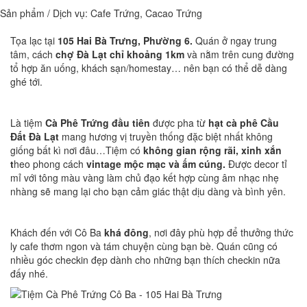
Sản phẩm / Dịch vụ:
Cafe Trứng, Cacao Trứng
Tọa lạc tại
105 Hai Bà Trưng, Phường 6.
Quán ở ngay trung
tâm, cách
chợ Đà Lạt chỉ khoảng 1km
và nằm trên cung đường
tổ hợp ăn uống, khách sạn/homestay… nên bạn có thể dễ dàng
ghé tới.
Là tiệm
Cà Phê Trứng đầu tiên
được pha từ
hạt cà phê Cầu
Đất Đà Lạt
mang hương vị truyền thống đặc biệt nhất không
giống bất kì nơi đâu…Tiệm có
không gian rộng rãi, xinh xắn
t
heo phong cách
vintage mộc mạc và ấm cúng.
Được decor tỉ
mỉ với tông màu vàng làm chủ đạo kết hợp cùng âm nhạc nhẹ
nhàng sẽ mang lại cho bạn cảm giác thật dịu dàng và bình yên.
Khách đến với Cô Ba
khá đông
, nơi đây phù hợp để thưởng thức
ly cafe thơm ngon và tám chuyện cùng bạn bè. Quán cũng có
nhiều góc checkin đẹp dành cho những bạn thích checkin nữa
đấy nhé.