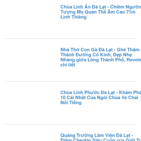
Chùa Linh Ẩn Đà Lạt - Chiêm Ngưỡ
Tượng Mẹ Quan Thế Âm Cao 71m
Linh Thiêng
Nhà Thờ Con Gà Đà Lạt - Ghé Thăm
Thánh Đường Cổ Kính, Đẹp Nhẹ
Nhàng giữa Lòng Thành Phố, Revei
chi tiết
Chùa Linh Phước Đà Lạt - Khám Ph
10 Cái Nhất Của Ngôi Chùa Ve Chai
Nổi Tiếng
Quảng Trường Lâm Viên Đà Lạt -
Điểm Checkin Siêu Cuốn của Giới Tr