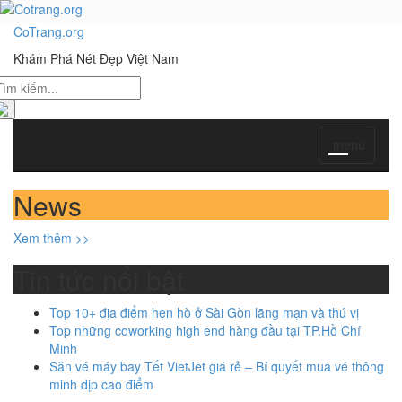
CoTrang.org
Khám Phá Nét Đẹp Việt Nam
Toggl
menu
naviga
News
Đăng tin
Xem thêm >>
Tin tức nổi bật
Top 10+ địa điểm hẹn hò ở Sài Gòn lãng mạn và thú vị
Top những coworking high end hàng đầu tại TP.Hồ Chí
Minh
Săn vé máy bay Tết VietJet giá rẻ – Bí quyết mua vé thông
minh dịp cao điểm