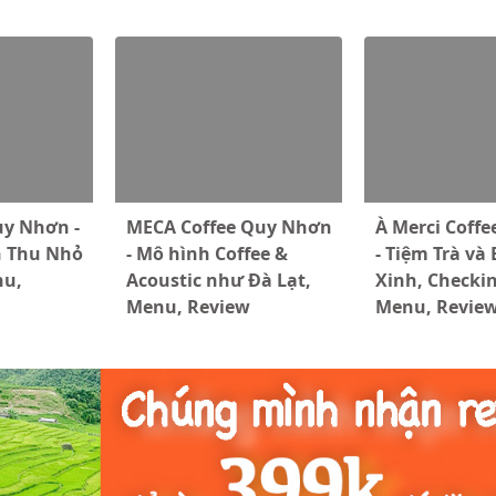
y Nhơn -
MECA Coffee Quy Nhơn
À Merci Coffe
n Thu Nhỏ
- Mô hình Coffee &
- Tiệm Trà và
nu,
Acoustic như Đà Lạt,
Xinh, Checki
Menu, Review
Menu, Revie