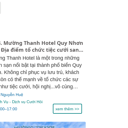
3. Mường Thanh Hotel Quy Nhơn
- Địa điểm tổ chức tiệc cưới sang
trọng, bảng giá
g Thanh Hotel là một trong những
 sạn nổi bật tại thành phố biển Quy
. Không chỉ phục vụ lưu trú, khách
còn có thế mạnh về tổ chức các sự
như tiệc cưới, hội nghị...vô cùng
n nghiệp và sang trọng. Với vị trí
 Nguyễn Huệ
 lợi cùng chất lượng dịch vụ tốt,
ch Vụ
-
Dịch vụ Cưới Hỏi
g Thanh được nhiều cặp đôi tin
:00–17:00
xem thêm >>
 để tổ chức ngày lễ trọng đại trong