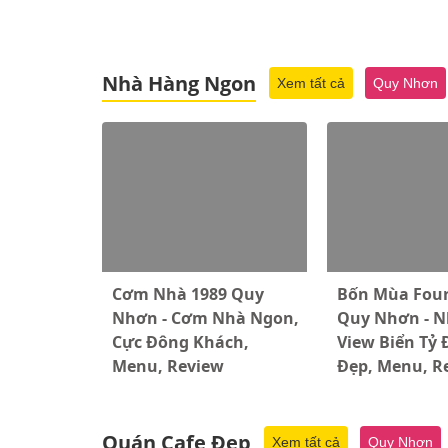
Nhà Hàng Ngon
Xem tất cả
Quy Nhơn
Cơm Nhà 1989 Quy
Bốn Mùa Four
Nhơn - Cơm Nhà Ngon,
Quy Nhơn - 
Cực Đông Khách,
View Biển Tỷ 
Menu, Review
Đẹp, Menu, R
Quán Cafe Đẹp
Xem tất cả
Quy Nhơn