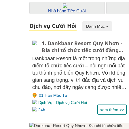
Nhà hàng Tiệc Cưới
Dịch vụ Cưới Hỏi
Danh Mục
1. Dankbaar Resort Quy Nhơn -
Địa chỉ tổ chức tiệc cưới đẳng
cấp, bảng giá
Dankbaar Resort là một trong những địa
điểm tổ chức tiệc cưới – hội nghị nổi bật
tại thành phố biển Quy Nhơn. Với không
gian sang trọng, vị trí đắc địa và dịch vụ
chu đáo, nơi đây ngày càng được nhiều
cặp đôi cũng như doanh nghiệp lựa chọn
01 Hàn Mặc Tử
để ghi dấu những khoảnh khắc quan
Dịch Vụ
-
Dịch vụ Cưới Hỏi
trọng.
24h
xem thêm >>