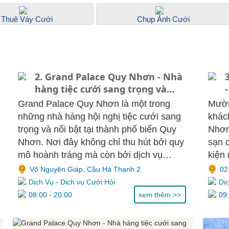
Thuê Váy Cưới
Chụp Ảnh Cưới
2. Grand Palace Quy Nhơn - Nhà
hàng tiệc cưới sang trọng và
chất lượng, bảng giá
Grand Palace Quy Nhơn là một trong
Mườn
những nhà hàng hội nghị tiệc cưới sang
khách
trọng và nổi bật tại thành phố biển Quy
Nhơn
Nhơn. Nơi đây không chỉ thu hút bởi quy
sạn 
mô hoành tráng mà còn bởi dịch vụ
kiện 
chuyên nghiệp, không gian hiện đại và
chuyê
Võ Nguyên Giáp, Cầu Hà Thanh 2
02
thực đơn phong phú. Với nhiều cặp đôi
thuận
Dịch Vụ
-
Dịch vụ Cưới Hỏi
Dị
và doanh nghiệp, Grand Palace đã trở
Mườn
08:00 - 20:00
xem thêm >>
09
thành lựa chọn tin cậy để tổ chức sự kiện
tưởng
quan trọng.
đời.