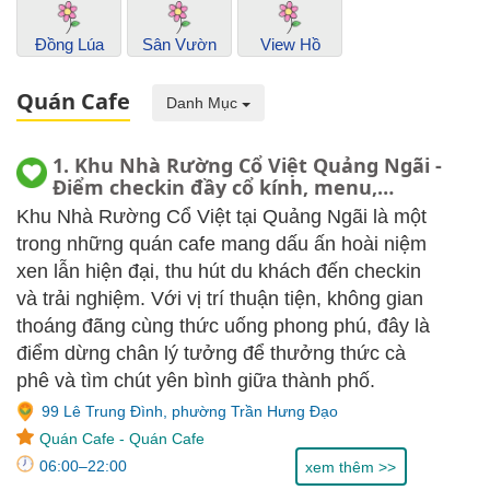
Đồng Lúa
Sân Vườn
View Hồ
Quán Cafe
Danh Mục
1. Khu Nhà Rường Cổ Việt Quảng Ngãi -
Điểm checkin đầy cổ kính, menu,
review
Khu Nhà Rường Cổ Việt tại Quảng Ngãi là một
trong những quán cafe mang dấu ấn hoài niệm
xen lẫn hiện đại, thu hút du khách đến checkin
và trải nghiệm. Với vị trí thuận tiện, không gian
thoáng đãng cùng thức uống phong phú, đây là
điểm dừng chân lý tưởng để thưởng thức cà
phê và tìm chút yên bình giữa thành phố.
99 Lê Trung Đình, phường Trần Hưng Đạo
Quán Cafe
-
Quán Cafe
06:00–22:00
xem thêm >>