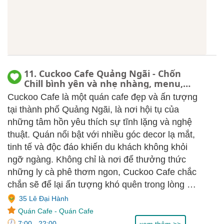
11. Cuckoo Cafe Quảng Ngãi - Chốn
Chill bình yên và nhẹ nhàng, menu,
review
Cuckoo Cafe là một quán cafe đẹp và ấn tượng
tại thành phố Quảng Ngãi, là nơi hội tụ của
những tâm hồn yêu thích sự tĩnh lặng và nghệ
thuật. Quán nổi bật với nhiều góc decor lạ mắt,
tinh tế và độc đáo khiến du khách không khỏi
ngỡ ngàng. Không chỉ là nơi để thưởng thức
những ly cà phê thơm ngon, Cuckoo Cafe chắc
chắn sẽ để lại ấn tượng khó quên trong lòng mỗi
vị khách ghé thăm.
35 Lê Đại Hành
Quán Cafe
-
Quán Cafe
7:00 - 22:00
xem thêm >>