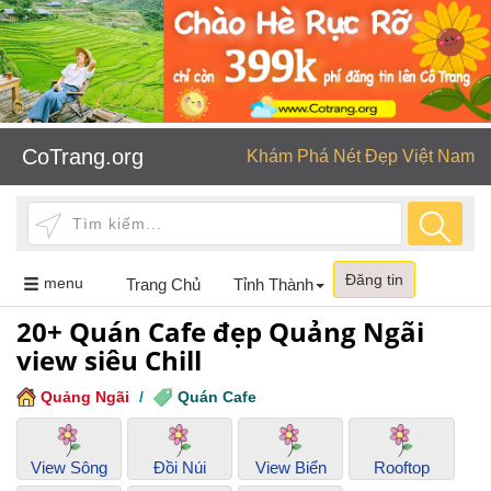
CoTrang.org
Khám Phá Nét Đẹp Việt Nam
Đăng tin
Toggle
menu
Trang Chủ
Tỉnh Thành
navigation
20+ Quán Cafe đẹp Quảng Ngãi
view siêu Chill
Quảng Ngãi
/
Quán Cafe
View Sông
Đồi Núi
View Biển
Rooftop