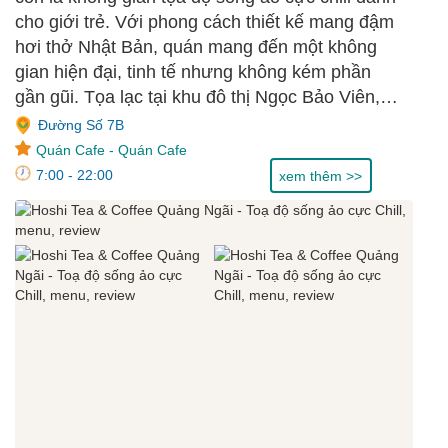
cho giới trẻ. Với phong cách thiết kế mang đậm
hơi thở Nhật Bản, quán mang đến một không
gian hiện đại, tinh tế nhưng không kém phần
gần gũi. Tọa lạc tại khu đô thị Ngọc Bảo Viên,
Hoshi Tea & Coffee là lựa chọn hoàn hảo cho
Đường Số 7B
những ai muốn tận hưởng khoảnh khắc thư
Quán Cafe
-
Quán Cafe
giãn, chụp ảnh lung linh hay đơn giản là tìm một
7:00 - 22:00
xem thêm >>
góc yên bình giữa lòng thành phố.