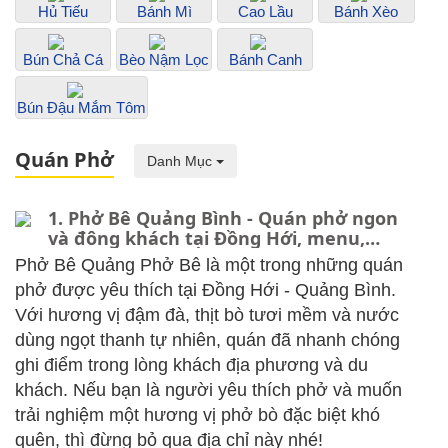
Hủ Tiếu
Bánh Mì
Cao Lầu
Bánh Xèo
Bún Chả Cá
Bèo Nậm Lọc
Bánh Canh
Bún Đậu Mắm Tôm
Quán Phở
Danh Mục
1. Phở Bê Quảng Bình - Quán phở ngon
và đông khách tại Đồng Hới, menu,
review
Phở Bê Quảng Phở Bê là một trong những quán
phở được yêu thích tại Đồng Hới - Quảng Bình.
Với hương vị đậm đà, thịt bò tươi mềm và nước
dùng ngọt thanh tự nhiên, quán đã nhanh chóng
ghi điểm trong lòng khách địa phương và du
khách. Nếu bạn là người yêu thích phở và muốn
trải nghiệm một hương vị phở bò đặc biệt khó
quên, thì đừng bỏ qua địa chỉ này nhé!