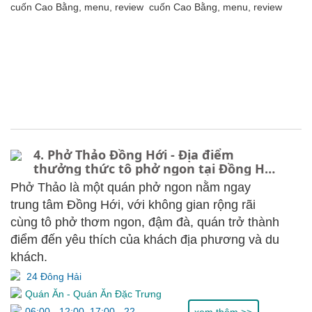
4. Phở Thảo Đồng Hới - Địa điểm
thưởng thức tô phở ngon tại Đồng Hới,
menu, review
Phở Thảo là một quán phở ngon nằm ngay
trung tâm Đồng Hới, với không gian rộng rãi
cùng tô phở thơm ngon, đậm đà, quán trở thành
điểm đến yêu thích của khách địa phương và du
khách.
24 Đông Hải
Quán Ăn
-
Quán Ăn Đặc Trưng
06:00 - 12:00, 17:00 - 22:30
xem thêm >>