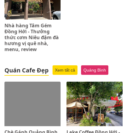
Nhà hàng Tâm Gém
Đồng Hới - Thưởng
thức cơm Niêu đậm đà
hương vị quê nhà,
menu, review
Quán Cafe Đẹp
Xem tất cả
Quảng Bình
Chè Gánh Quảng Bình
Lake Coffee Đồng Hới -