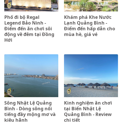
Phố đi bộ Regal
Khám phá Khe Nước
Legend Bảo Ninh -
Lạnh Quảng Bình -
Điểm đến ăn chơi sôi
Điểm đến hấp dẫn cho
động về đêm tại Đồng
mùa hè, giá vé
Hới
Sông Nhật Lệ Quảng
Kinh nghiệm ăn chơi
Bình - Dòng sông nổi
tại Biển Nhật Lệ
tiếng đầy mộng mơ và
Quảng Bình - Review
kiêu hãnh
chi tiết