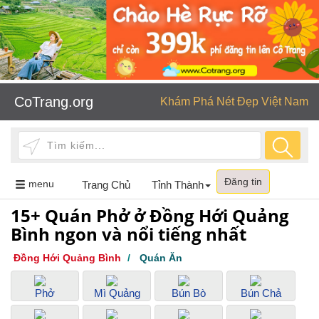
CoTrang.org
Khám Phá Nét Đẹp Việt Nam
Đăng tin
Toggle
menu
Trang Chủ
Tỉnh Thành
navigation
15+ Quán Phở ở Đồng Hới Quảng
Bình ngon và nổi tiếng nhất
Đồng Hới Quảng Bình
/
Quán Ăn
Phở
Mì Quảng
Bún Bò
Bún Chả