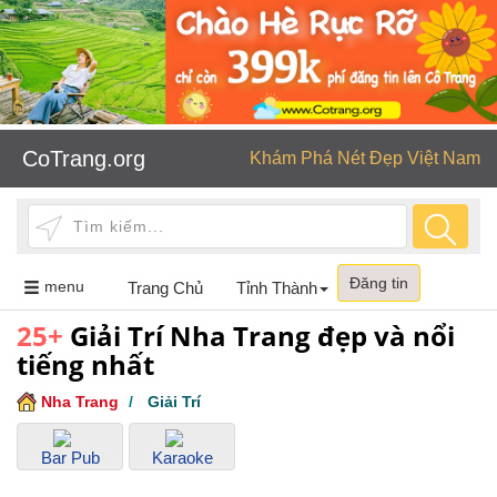
CoTrang.org
Khám Phá Nét Đẹp Việt Nam
Đăng tin
Toggle
menu
Trang Chủ
Tỉnh Thành
navigation
25+
Giải Trí Nha Trang đẹp và nổi
tiếng nhất
Nha Trang
/
Giải Trí
Bar Pub
Karaoke