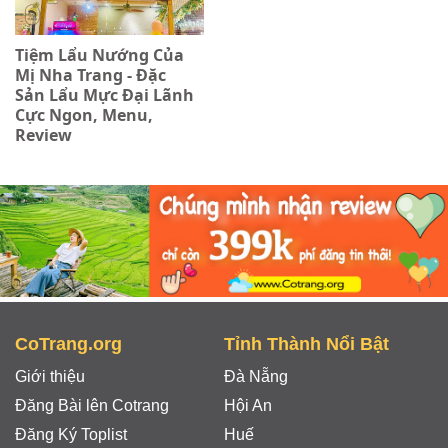
Tiệm Lẩu Nướng Của
Mị Nha Trang - Đặc
Sản Lẩu Mực Đại Lãnh
Cực Ngon, Menu,
Review
CoTrang.org
Tỉnh Thành Nổi Bật
Giới thiệu
Đà Nẵng
Đăng Bài lên Cotrang
Hội An
Đăng Ký Toplist
Huế