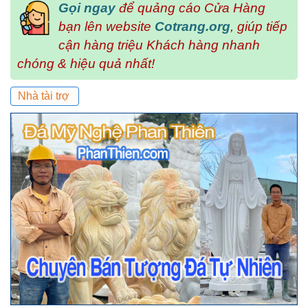
Gọi ngay
để quảng cáo Cửa Hàng
bạn lên website
Cotrang.org
, giúp tiếp
cận hàng triệu Khách hàng nhanh
chóng & hiệu quả nhất!
Nhà tài trợ