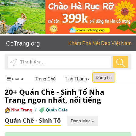
CoTrang.org
Khám Phá Nét Đẹp Việt Nam
Đăng tin
Toggle
menu
Trang Chủ
Tỉnh Thành
navigation
20+ Quán Chè - Sinh Tố Nha
Trang ngon nhất, nổi tiếng
Nha Trang
/
Quán Cafe
Quán Chè - Sinh Tố
Danh Mục