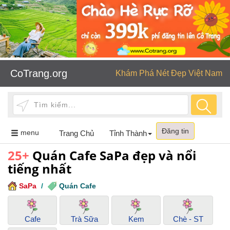
CoTrang.org
Khám Phá Nét Đẹp Việt Nam
Đăng tin
Toggle
menu
Trang Chủ
Tỉnh Thành
navigation
25+
Quán Cafe SaPa đẹp và nổi
tiếng nhất
SaPa
/
Quán Cafe
Cafe
Trà Sữa
Kem
Chè - ST