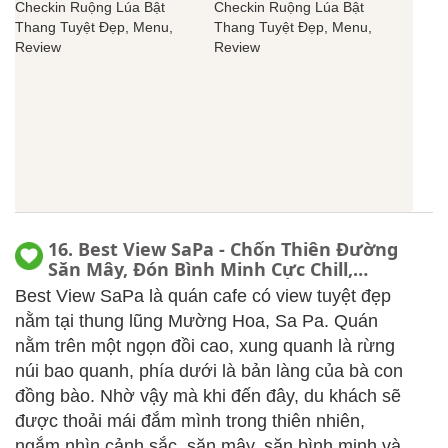
16. Best View SaPa - Chốn Thiên Đường
Săn Mây, Đón Bình Minh Cực Chill,
Menu, Review
Best View SaPa là quán cafe có view tuyệt đẹp
nằm tại thung lũng Mường Hoa, Sa Pa. Quán
nằm trên một ngọn đồi cao, xung quanh là rừng
núi bao quanh, phía dưới là bản làng của bà con
đồng bào. Nhờ vậy mà khi đến đây, du khách sẽ
được thoải mái đắm mình trong thiên nhiên,
ngắm nhìn cảnh sắc, săn mây, săn bình minh và