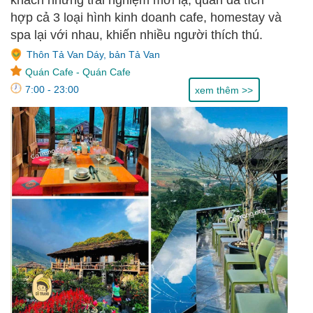
khách những trải nghiệm mới lạ, quán đã tích
hợp cả 3 loại hình kinh doanh cafe, homestay và
spa lại với nhau, khiến nhiều người thích thú.
Thôn Tả Van Dáy, bản Tả Van
Quán Cafe
-
Quán Cafe
7:00 - 23:00
xem thêm >>