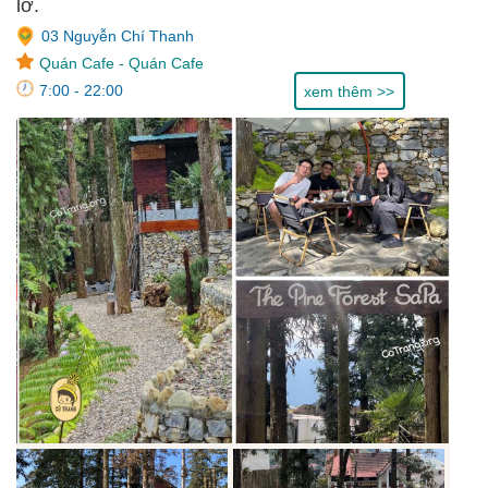
lỡ.
03 Nguyễn Chí Thanh
Quán Cafe
-
Quán Cafe
7:00 - 22:00
xem thêm >>