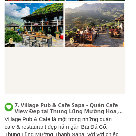
7. Village Pub & Cafe Sapa - Quán Cafe
View Đẹp tại Thung Lũng Mường Hoa,
menu, review
Village Pub & Cafe là một trong những quán
cafe & restaurant đẹp nằm gần Bãi Đá Cổ,
Thung Lũng Mường Thanh Sapa, với với chiếc