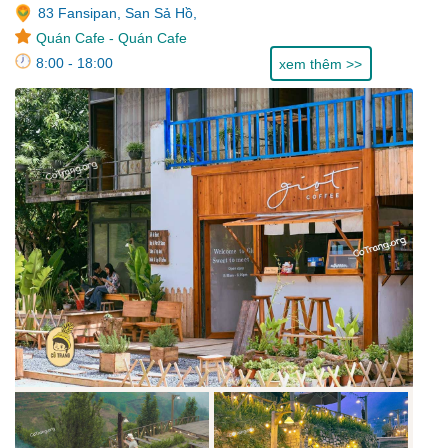
83 Fansipan, San Sả Hồ,
Quán Cafe
-
Quán Cafe
8:00 - 18:00
xem thêm >>