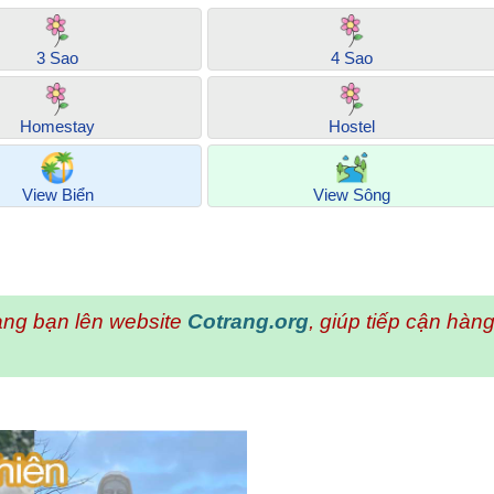
3 Sao
4 Sao
Homestay
Hostel
View Biển
View Sông
ng bạn lên website
Cotrang.org
, giúp tiếp cận hà