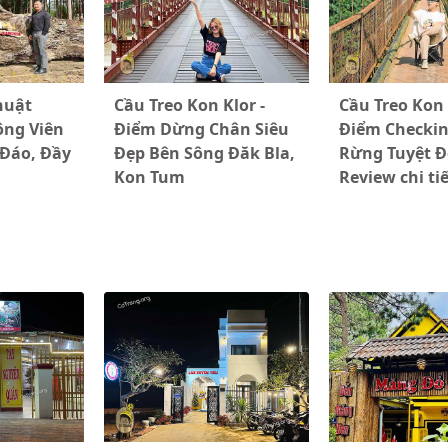
huật
Cầu Treo Kon Klor -
Cầu Treo Kon 
ông Viên
Điểm Dừng Chân Siêu
Điểm Checkin
 Đáo, Đầy
Đẹp Bên Sông Đăk Bla,
Rừng Tuyệt Đ
Kon Tum
Review chi ti