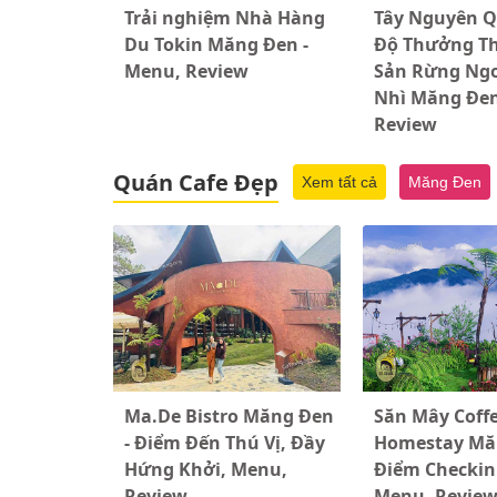
Trải nghiệm Nhà Hàng
Tây Nguyên Q
Du Tokin Măng Đen -
Độ Thưởng T
Menu, Review
Sản Rừng Ng
Nhì Măng Đen
Review
Quán Cafe Đẹp
Xem tất cả
Măng Đen
Ma.De Bistro Măng Đen
Săn Mây Coff
- Điểm Đến Thú Vị, Đầy
Homestay Mă
Hứng Khởi, Menu,
Điểm Checkin 
Review
Menu, Revie