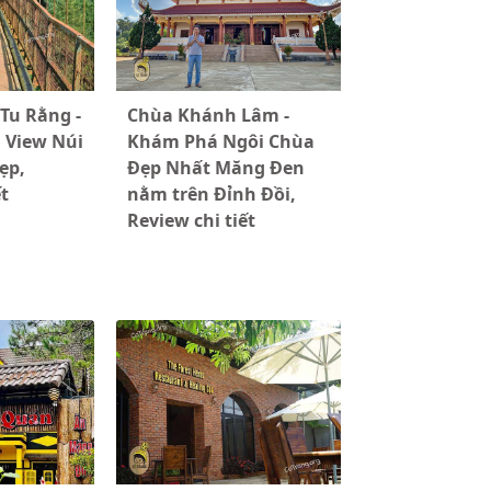
Tu Rằng -
Chùa Khánh Lâm -
 View Núi
Khám Phá Ngôi Chùa
ẹp,
Đẹp Nhất Măng Đen
ết
nằm trên Đỉnh Đồi,
Review chi tiết