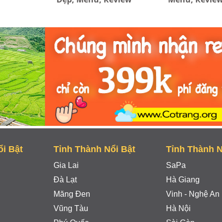
ổi Bật
Tỉnh Thành Nổi Bật
Tỉnh Thành N
Gia Lai
SaPa
Đà Lạt
Hà Giang
Măng Đen
Vinh - Nghệ An
Vũng Tàu
Hà Nội