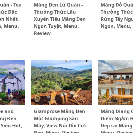
uán - Toạ
Măng Đen Lữ Quán -
Măng Đỏ Quá
hức Đặc
Thưởng Thức Lẩu
Thưởng Thức
on Nhất
Xuyên Tiêu Măng Đen
Rừng Tây Ngu
, Menu,
Ngon Tuyệt, Menu,
Ngon, Menu,
Review
ee and
Glamprose Măng Đen -
Măng Diang C
ng Đen -
Một Glamping Săn
Điểm Ngắm 
Siêu Hot,
Mây, View Núi Đồi Cực
Đẹp tại Măng
w
Đẹp, Menu, Review
Menu, Revie