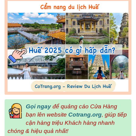
Gọi ngay
để quảng cáo Cửa Hàng
bạn lên website
Cotrang.org
, giúp tiếp
cận hàng triệu Khách hàng nhanh
chóng & hiệu quả nhất!