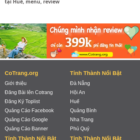
tại Huế, menu, review
CoTrang.org
Tỉnh Thành Nổi Bật
Giới thiệu
Đà Nẵng
Đăng Bài lên Cotrang
Hội An
Đăng Ký Toplist
Huế
Quảng Cáo Facebook
Quảng Bình
Quảng Cáo Google
Nha Trang
Quảng Cáo Banner
Phú Quý
Tỉnh Thành Nổi Bật
Tỉnh Thành Nổi Bật