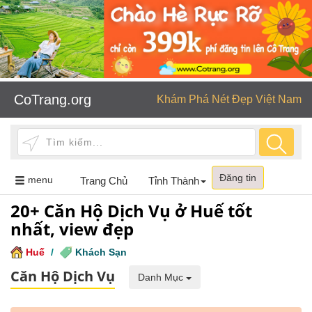
CoTrang.org
Khám Phá Nét Đẹp Việt Nam
Đăng tin
Toggle
menu
Trang Chủ
Tỉnh Thành
navigation
20+ Căn Hộ Dịch Vụ ở Huế tốt
nhất, view đẹp
Huế
/
Khách Sạn
Căn Hộ Dịch Vụ
Danh Mục