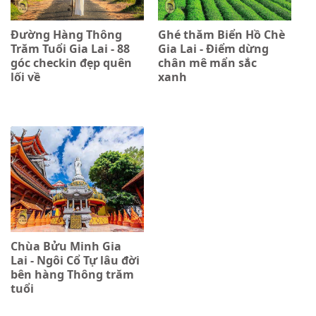
Đường Hàng Thông
Ghé thăm Biển Hồ Chè
Trăm Tuổi Gia Lai - 88
Gia Lai - Điểm dừng
góc checkin đẹp quên
chân mê mẩn sắc
lối về
xanh
Chùa Bửu Minh Gia
Lai - Ngôi Cổ Tự lâu đời
bên hàng Thông trăm
tuổi