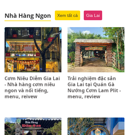
Nhà Hàng Ngon
Xem tất cả
Gia Lai
Cơm Niêu Diễm Gia Lai
Trải nghiệm đặc sản
- Nhà hàng cơm niêu
Gia Lai tại Quán Gà
ngon và nổi tiếng,
Nướng Cơm Lam Plit -
menu, reivew
menu, review