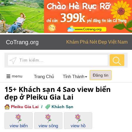
CoTrang.org
Khám Phá Nét Đẹp Việt Nam
Đăng tin
Toggle
menu
Trang Chủ
Tỉnh Thành
navigation
15+ Khách sạn 4 Sao view biển
đẹp ở Pleiku Gia Lai
Pleiku Gia Lai
/
Khách Sạn
view biển
view sông
view hồ