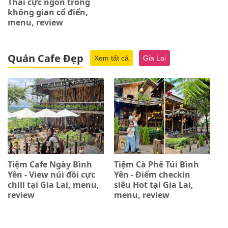
Thái cực ngon trong
không gian cổ điển,
menu, review
Quán Cafe Đẹp
Xem tất cả
Gia Lai
Tiệm Cafe Ngày Bình
Tiệm Cà Phê Túi Bình
Yên - View núi đồi cực
Yên - Điểm checkin
chill tại Gia Lai, menu,
siêu Hot tại Gia Lai,
review
menu, review