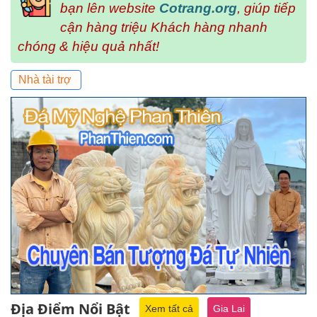
bạn lên website
Cotrang.org
, giúp tiếp
cận hàng triệu Khách hàng nhanh
chóng & hiệu quả nhất!
Nhà tài trợ
Địa Điểm Nổi Bật
Xem tất cả
Gia Lai