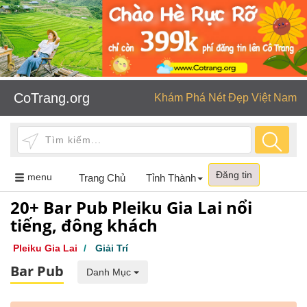
CoTrang.org
Khám Phá Nét Đẹp Việt Nam
Đăng tin
Toggle
menu
Trang Chủ
Tỉnh Thành
navigation
20+ Bar Pub Pleiku Gia Lai nổi
tiếng, đông khách
Pleiku Gia Lai
/
Giải Trí
Bar Pub
Danh Mục