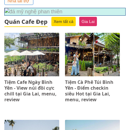
Nhà tài trợ
Quán Cafe Đẹp
Xem tất cả
Gia Lai
Tiệm Cafe Ngày Bình
Tiệm Cà Phê Túi Bình
Yên - View núi đồi cực
Yên - Điểm checkin
chill tại Gia Lai, menu,
siêu Hot tại Gia Lai,
review
menu, review