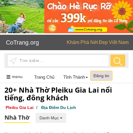
CoTrang.org
Khám Phá Nét Đẹp Việt Nam
Đăng tin
Toggle
menu
Trang Chủ
Tỉnh Thành
navigation
20+ Nhà Thờ Pleiku Gia Lai nổi
tiếng, đông khách
Pleiku Gia Lai
/
Địa Điểm Du Lịch
Nhà Thờ
Danh Mục