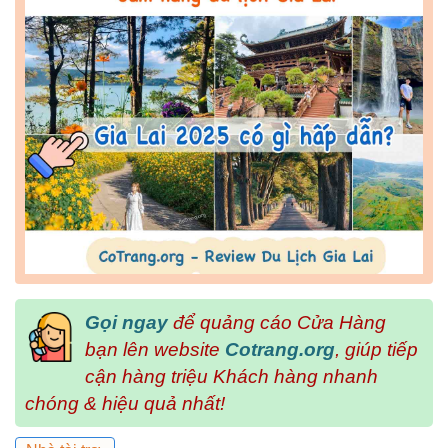
Gọi ngay
để quảng cáo Cửa Hàng
bạn lên website
Cotrang.org
, giúp tiếp
cận hàng triệu Khách hàng nhanh
chóng & hiệu quả nhất!