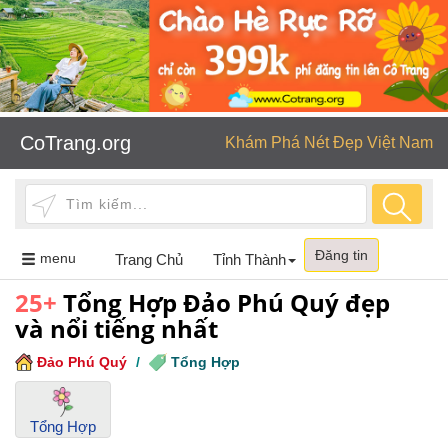
CoTrang.org
Khám Phá Nét Đẹp Việt Nam
Đăng tin
Toggle
menu
Trang Chủ
Tỉnh Thành
navigation
25+
Tổng Hợp Đảo Phú Quý đẹp
và nổi tiếng nhất
Đảo Phú Quý
/
Tổng Hợp
Tổng Hợp