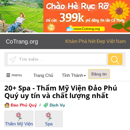
CoTrang.org
Khám Phá Nét Đẹp Việt Nam
Đăng tin
Toggle
menu
Trang Chủ
Tỉnh Thành
navigation
20+ Spa - Thẩm Mỹ Viện Đảo Phú
Quý uy tín và chất lượng nhất
Đảo Phú Quý
/
Dịch Vụ
Thẩm Mỹ Viện
Spa