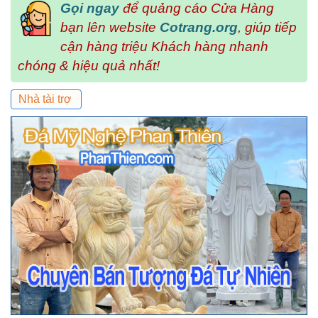
Gọi ngay
để quảng cáo Cửa Hàng
bạn lên website
Cotrang.org
, giúp tiếp
cận hàng triệu Khách hàng nhanh
chóng & hiệu quả nhất!
Nhà tài trợ