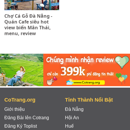
Chợ Cá Gỗ Đà Nẵng -
Quán Cafe siêu hot
view biển Mân Thái,
menu, review
CoTrang.org
Tỉnh Thành Nổi Bật
Giới thiệu
Đà Nẵng
Đăng Bài lên Cotrang
Hội An
Đăng Ký Toplist
Huế