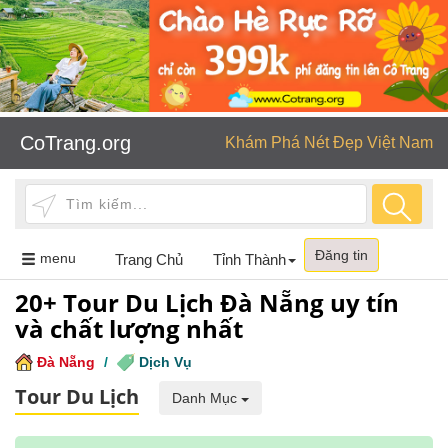
CoTrang.org
Khám Phá Nét Đẹp Việt Nam
Đăng tin
Toggle
menu
Trang Chủ
Tỉnh Thành
navigation
20+ Tour Du Lịch Đà Nẵng uy tín
và chất lượng nhất
Đà Nẵng
/
Dịch Vụ
Tour Du Lịch
Danh Mục