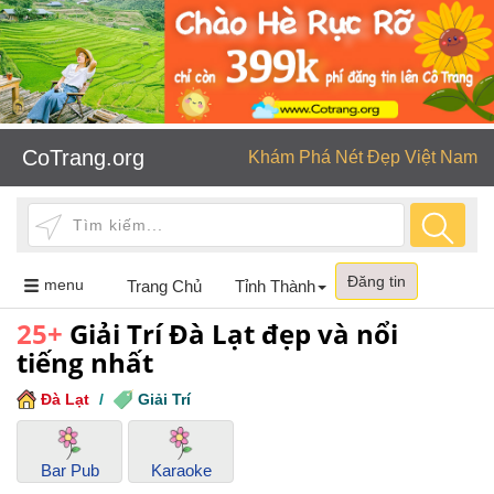
CoTrang.org
Khám Phá Nét Đẹp Việt Nam
Đăng tin
Toggle
menu
Trang Chủ
Tỉnh Thành
navigation
25+
Giải Trí Đà Lạt đẹp và nổi
tiếng nhất
Đà Lạt
/
Giải Trí
Bar Pub
Karaoke