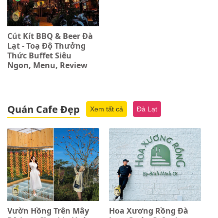
Cút Kít BBQ & Beer Đà
Lạt - Toạ Độ Thưởng
Thức Buffet Siêu
Ngon, Menu, Review
Quán Cafe Đẹp
Xem tất cả
Đà Lạt
Vườn Hồng Trên Mây
Hoa Xương Rồng Đà