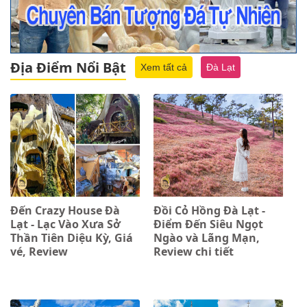
Địa Điểm Nổi Bật
Xem tất cả
Đà Lạt
Đến Crazy House Đà
Đồi Cỏ Hồng Đà Lạt -
Lạt - Lạc Vào Xưa Sở
Điểm Đến Siêu Ngọt
Thần Tiên Diệu Kỳ, Giá
Ngào và Lãng Mạn,
vé, Review
Review chi tiết