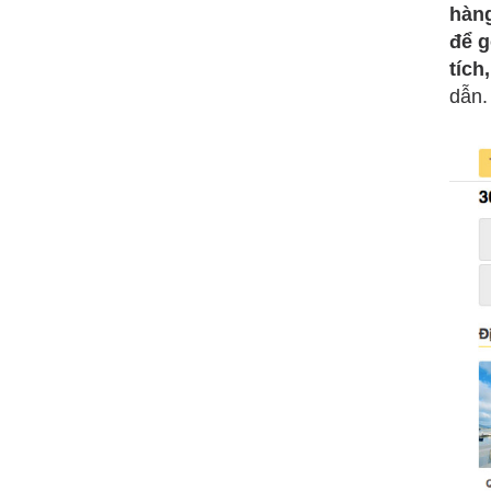
hàng
để g
tích
dẫn.