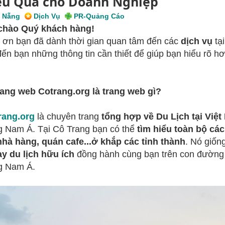
ệu Quả cho Doanh Nghiệp
 Nẵng
Dịch Vụ
PR-Quảng Cáo
chào Quý khách hàng!
ơn bạn đã dành thời gian quan tâm đến các
dịch vụ
tạ
đến bạn những thông tin cần thiết để giúp bạn hiểu rõ h
rang web Cotrang.org là trang web gì?
rang.org
là chuyên trang
tổng hợp về Du Lịch tại Việ
 Nam Á. Tại Cô Trang bạn có thể
tìm hiểu toàn bộ các
nhà hàng, quán cafe...ở khắp các tỉnh thành
. Nó giốn
ay du lịch hữu ích
đồng hành cùng bạn trên con đường
g Nam Á.