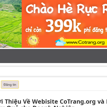
Đăng tin
ới Thiệu Về Webisite CoTrang.org và