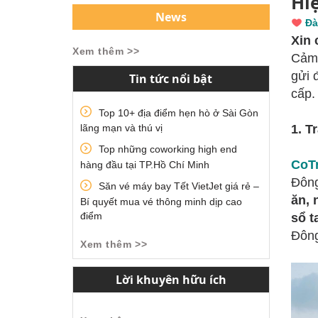
Hi
News
Đà
Xin 
Xem thêm >>
Cảm 
gửi 
Tin tức nổi bật
cấp.
Top 10+ địa điểm hẹn hò ở Sài Gòn
1. T
lãng mạn và thú vị
Top những coworking high end
CoT
hàng đầu tại TP.Hồ Chí Minh
Đông
Săn vé máy bay Tết VietJet giá rẻ –
ăn, 
Bí quyết mua vé thông minh dịp cao
điểm
sổ t
Đôn
Xem thêm >>
Lời khuyên hữu ích